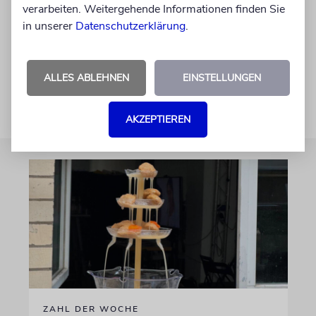
konservativen und liberalen Interpretationen
verarbeiten. Weitergehende Informationen finden Sie
der Rolle der Frau im Judentum beschäftigen.
in unserer
Datenschutzerklärung
.
bildungsabteilung@zentralratdjuden.de
ALLES ABLEHNEN
EINSTELLUNGEN
AKZEPTIEREN
ZAHL DER WOCHE