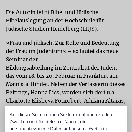
Die Autorin lehrt Bibel und Jüdische
Bibelauslegung an der Hochschule für
Jüdische Studien Heidelberg (HfJS).
»Frau und jüdisch. Zur Rolle und Bedeutung
der Frau im Judentum« – so lautet das neue
Seminar der
Bildungsabteilung im Zentralrat der Juden,
das vom 18. bis 20. Februar in Frankfurt am
Main stattfindet. Neben der Verfasserin dieses
Beitrags, Hanna Liss, werden sich dort u.a.
Charlotte Elisheva Fonrobert, Adriana Altaras,
Rachel Heuberger, Gesa Ederberg, Elisa
Auf dieser Seite können Sie Informationen zu den
Klapheck, Sara Soussan, Alina Treiger, Bea
Zwecken und Anbietern erfahren, die
Wyler und Ellen Presser mit orthodoxen,
personenbezogene Daten auf unserer Webseite