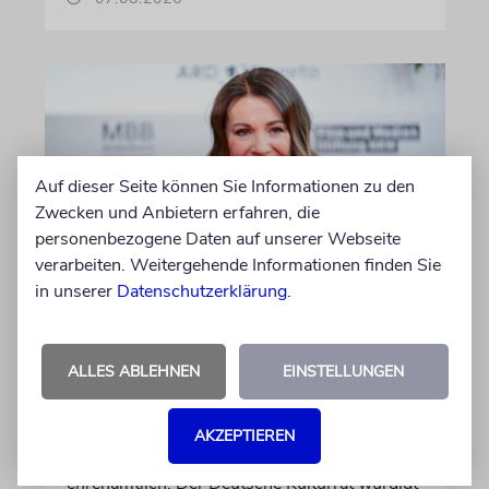
Auf dieser Seite können Sie Informationen zu den
Zwecken und Anbietern erfahren, die
personenbezogene Daten auf unserer Webseite
verarbeiten. Weitergehende Informationen finden Sie
in unserer
Datenschutzerklärung
.
BERLIN
Einsatz gegen Judenhass:
Iris Berben erhält Deutschen
ALLES ABLEHNEN
EINSTELLUNGEN
Kulturpolitikpreis
Die Schauspielerin steht nicht nur vor der
AKZEPTIEREN
Kamera, sondern engagiert sich auch
ehrenamtlich. Der Deutsche Kulturrat würdigt