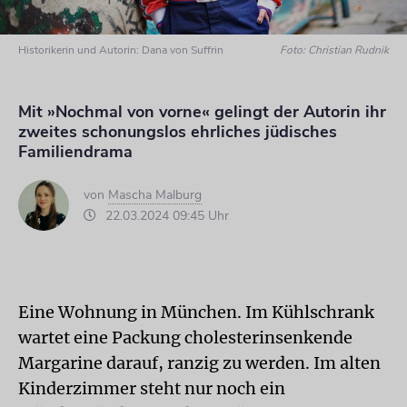
Historikerin und Autorin: Dana von Suffrin
Foto: Christian Rudnik
Mit »Nochmal von vorne« gelingt der Autorin ihr
zweites schonungslos ehrliches jüdisches
Familiendrama
von
Mascha Malburg
22.03.2024 09:45 Uhr
Eine Wohnung in München. Im Kühlschrank
wartet eine Packung cholesterinsenkende
Margarine darauf, ranzig zu werden. Im alten
Kinderzimmer steht nur noch ein