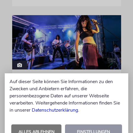
GEHEIMNISSE & GESTÄNDNISSE
Auf dieser Seite können Sie Informationen zu den
Plotkes
Zwecken und Anbietern erfahren, die
personenbezogene Daten auf unserer Webseite
Klatsch und Tratsch aus der jüdischen Welt
verarbeiten. Weitergehende Informationen finden Sie
in unserer
Datenschutzerklärung
.
von Katrin Richter, Imanuel Marcus
06.08.2026
ALLES ABLEHNEN
EINSTELLUNGEN