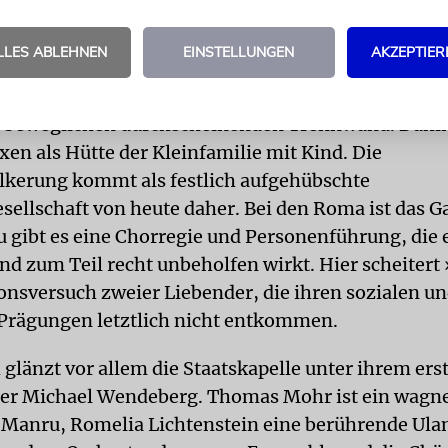
as ist der Schwachpunkt dieses ansonsten so beacht
LLES ABLEHNEN
EINSTELLUNGEN
AKZEPTIER
ND
Die Bühne von Ausstatter Gideon Davey besteht 
beweglichen durchscheinenden Trennwand. Dahint
xen als Hütte der Kleinfamilie mit Kind. Die
kerung kommt als festlich aufgehübschte
sellschaft von heute daher. Bei den Roma ist das 
u gibt es eine Chorregie und Personenführung, die 
und zum Teil recht unbeholfen wirkt. Hier scheitert
nsversuch zweier Liebender, die ihren sozialen u
 Prägungen letztlich nicht entkommen.
 glänzt vor allem die Staatskapelle unter ihrem ers
er Michael Wendeberg. Thomas Mohr ist ein wagne
 Manru, Romelia Lichtenstein eine berührende Ula