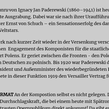
nru
von Ignacy Jan Paderewski (1860–1941) ist he
te Ausgrabung. Dabei war sie nach ihrer Uraufführ
er Ernst von Schuch – ein Sensationserfolg des d
eltstars.
rk nach kurzer Zeit wieder in der Versenkung vers
hen Engagement des Komponisten für die staatlich
t Polens. Er geriet zwischen die Fronten - den Pol
n Deutschen zu polnisch. Bis 1920 war Paderewski d
sident und Außenminister des wiederbegründeten 
te in dieser Funktion 1919 den Versailler Vertrag f
ORMAT
An der Kompostion selbst es nicht gelegen. D
Durchschlagskraft, die bei einem heute mit Spätr
trauten Opernpublikum direkt ankommt! Da gibt e