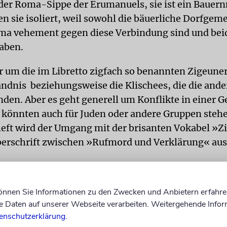
er Roma-Sippe der Erumanuels, sie ist ein Bauer
en sie isoliert, weil sowohl die bäuerliche Dorfgeme
ma vehement gegen diese Verbindung sind und bei
aben.
r um die im Libretto zigfach so benannten Zigeuner
ändnis beziehungsweise die Klischees, die die ande
den. Aber es geht generell um Konflikte in einer Ge
könnten auch für Juden oder andere Gruppen stehe
ft wird der Umgang mit der brisanten Vokabel »Z
berschrift zwischen »Rufmord und Verklärung« aus
Grundkonflikt mit einer scheiternden Liebe verbund
können Sie Informationen zu den Zwecken und Anbietern erfahre
anze szenisch einen beherzten Zugriff auf oder dur
Daten auf unserer Webseite verarbeiten. Weitergehende Infor
und inhaltlichen Schichtungen ermöglichen, ja erfo
enschutzerklärung
.
bt das die Inszenierung von Katharina Kastening ko