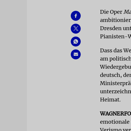
Die Oper
Ma
ambitionier
Dresden unt
Pianisten-W
Dass das We
am politisc
Wiedergebur
deutsch, de
Ministerprä
unterzeichne
Heimat.
WAGNERF
emotionale 
Verismo ver