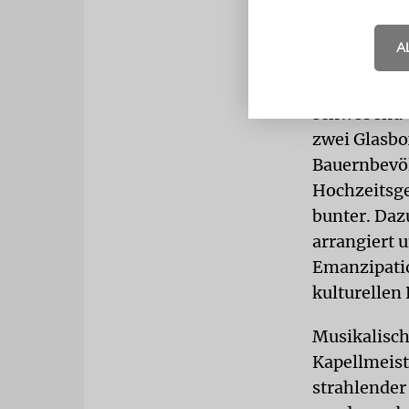
schuldig. D
Projektes.
A
TRENNWA
schwebend-
zwei Glasbo
Bauernbevöl
Hochzeitsge
bunter. Daz
arrangiert 
Emanzipatio
kulturellen
Musikalisch
Kapellmeist
strahlender