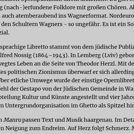
g (nach-)erfundene Folklore mit großen Chören. Ab
ch auch atemberaubend ins Wagnerformat. Nordeur
 den Schultern Wagners - so ungefähr. Es ist ein S
ial.
sprachige Libretto stammt von dem jüdische Publi
Alfred Nossig (1864–1943). In Lemberg (Lviv) gebor
wegtes Leben an die Seite von Theodor Herzl. Mit 
es politischen Zionismus überwarf er sich allerdin
Über etliche Umwege wurde der einstige Opernlibret
fehl der Gestapo von der Jüdischen Gemeinde in Wa
bteilung Kultur und Künste angestellt und vier Jahr
en Untergrundorganisation im Ghetto als Spitzel hi
n
Manru
passen Text und Musik haargenau. Im Deta
n Neigung zum Endreim. Auf Herz folgt Schmerz.