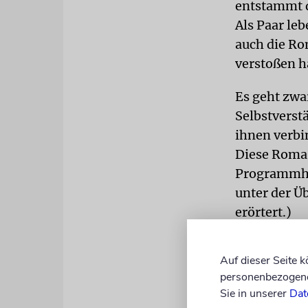
entstammt d
Als Paar leb
auch die Ro
verstoßen h
Es geht zwa
Selbstverst
ihnen verbin
Diese Roma 
Programmhe
unter der Ü
erörtert.)
So wie der 
Auf dieser Seite 
würde das G
personenbezogene 
zeitlichen 
Sie in unserer
Dat
Leider blei