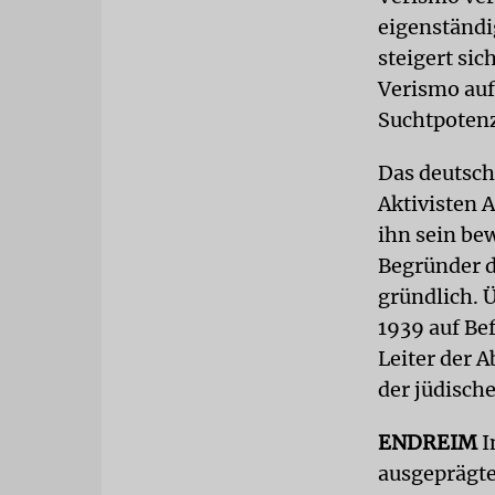
eigenständi
steigert si
Verismo auf
Suchtpotenz
Das deutsch
Aktivisten 
ihn sein be
Begründer d
gründlich. 
1939 auf Be
Leiter der A
der jüdisch
ENDREIM
I
ausgeprägte