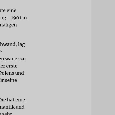
ute eine
ung –1901 in
amaligen
chwand, lag
e
en war er zu
er erste
Polens und
ür seine
ie hat eine
omantik und
s sehr