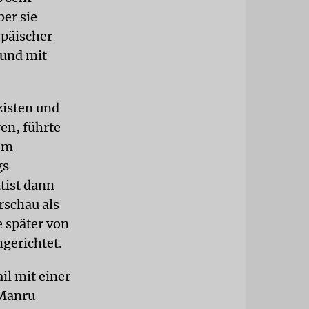
er sie
opäischer
ound mit
zisten und
en, führte
dem
gs
tist dann
rschau als
e später von
ngerichtet.
il mit einer
 Manru