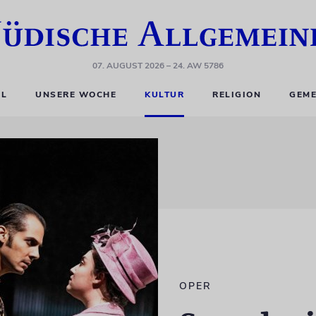
07. AUGUST 2026
– 24. AW 5786
EL
UNSERE WOCHE
KULTUR
RELIGION
GEME
OPER