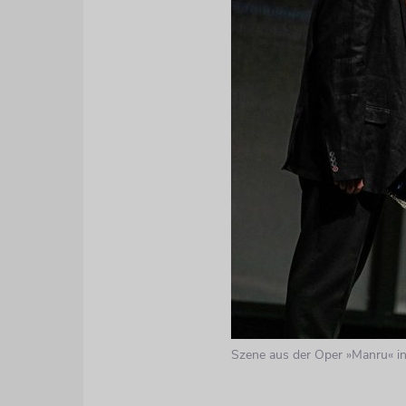
Szene aus der Oper »Manru« in