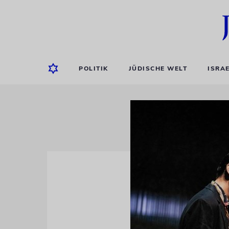
POLITIK
JÜDISCHE WELT
ISRA