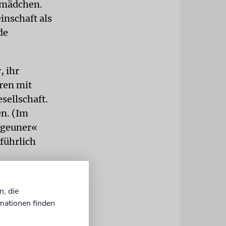
nmädchen.
inschaft als
de
, ihr
ren mit
sellschaft.
n. (Im
igeuner«
führlich
en ist,
n, die
ch die
mationen finden
rdern.
mplett