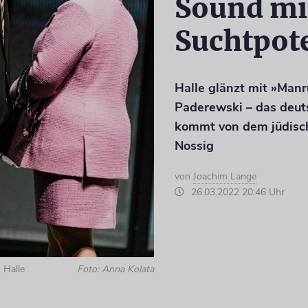
Sound mi
Suchtpot
Halle glänzt mit »Manr
Paderewski – das deut
kommt von dem jüdisch
Nossig
von
Joachim Lange
26.03.2022 20:46 Uhr
 Halle
Foto: Anna Kolata