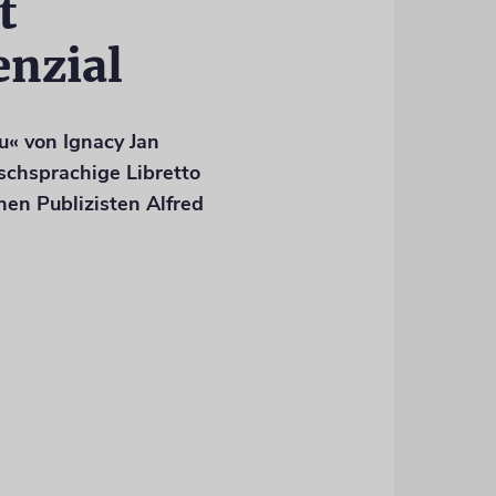
t
enzial
u« von Ignacy Jan
schsprachige Libretto
en Publizisten Alfred