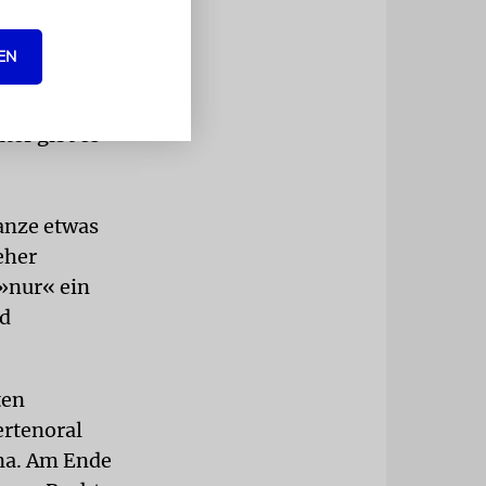
lichen
EN
aus einer
er gibt es
Ganze etwas
eher
 »nur« ein
nd
ten
rtenoral
na. Am Ende