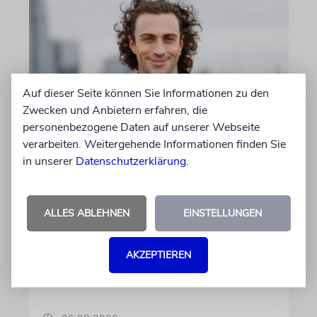
Auf dieser Seite können Sie Informationen zu den
Zwecken und Anbietern erfahren, die
personenbezogene Daten auf unserer Webseite
LONDON
verarbeiten. Weitergehende Informationen finden Sie
in unserer
Datenschutzerklärung
.
Schwinden die Chancen auf
einen jüdischen James Bond?
Seit Jahren wird darüber spekuliert, wer der
ALLES ABLEHNEN
EINSTELLUNGEN
neue 007 wird. Wenn es nach Produzentin
Amy Pascal geht, fällt die Entscheidung bald.
AKZEPTIEREN
Stehen die Chancen für Aaron Taylor-Johnson
weiterhin gut?