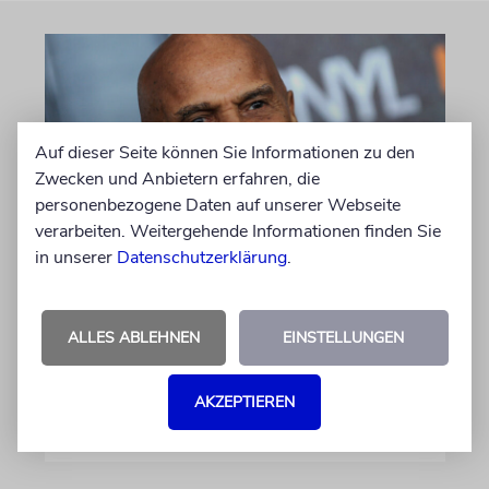
Auf dieser Seite können Sie Informationen zu den
Zwecken und Anbietern erfahren, die
personenbezogene Daten auf unserer Webseite
verarbeiten. Weitergehende Informationen finden Sie
in unserer
Datenschutzerklärung
.
GEHEIMNISSE & GESTÄNDNISSE
Plotkes
ALLES ABLEHNEN
EINSTELLUNGEN
Klatsch und Tratsch aus der jüdischen Welt
AKZEPTIEREN
von Katrin Richter, Imanuel Marcus
06.08.2026