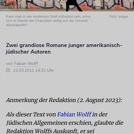
Kann man in der modernen Welt orthodox sein, ohne
Foto: imago
sich in Manier der Chassiden völlig von der Umwelt
abzukapseln?
Zwei grandiose Romane junger amerikanisch-
jüdischer Autoren
von
Fabian Wolff
21.03.2011 14:21 Uhr
Anmerkung der Redaktion (2. August 2023):
Als dieser Text von
Fabian Wolff
in der
Jüdischen Allgemeinen erschien, glaubte die
Redaktion Wolffs Auskunft, er sei