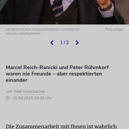
»Ihr Brief ist eine Unverschämtheit«, schreibt der
Foto: imago
erboste Literaturkritker ...
1 / 2
Marcel Reich-Ranicki und Peter Rühmkorf
waren nie Freunde – aber respektierten
einander
von
Welf Grombacher
20.04.2015 18:46 Uhr
Die Zusammenarbeit mit Ihnen ist wahrlich