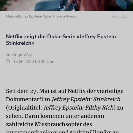
Mutmaßliches Epstein-Opfer Shawna Rivera
Foto: dpa
Netflix zeigt die Doku-Serie »Jeffrey Epstein:
Stinkreich«
von
Ingo Way
15.06.2020 09:20 Uhr
Seit dem 27. Mai ist auf Netflix der vierteilige
Dokumentarfilm
Jeffrey Epstein: Stinkreich
(Originaltitel:
Jeffrey Epstein: Filthy Rich
) zu
sehen. Darin kommen unter anderem
zahlreiche Missbrauchsopfer des
Investmentbankers und Multimillionärs zu