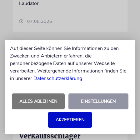
Laudator
07.08.2026
Auf dieser Seite können Sie Informationen zu den
Zwecken und Anbietern erfahren, die
personenbezogene Daten auf unserer Webseite
verarbeiten. Weitergehende Informationen finden Sie
in unserer
Datenschutzerklärung
.
ALLES ABLEHNEN
EINSTELLUNGEN
HIPHOP
Rapper Pashanim: »Free
AKZEPTIEREN
Palestine« als
Verkaufsschlager