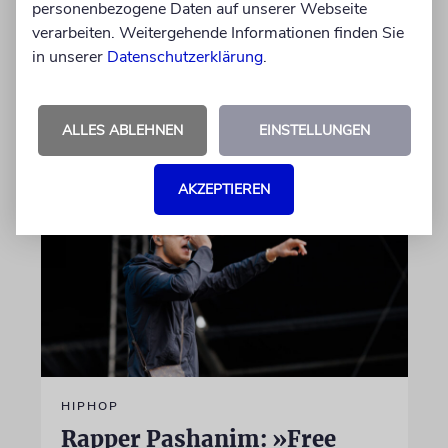
personenbezogene Daten auf unserer Webseite
ehrenamtlich. Der Deutsche Kulturrat würdigt
verarbeiten. Weitergehende Informationen finden Sie
diese Leistung mit einem Preis. Igor Levit ist
in unserer
Datenschutzerklärung
.
Laudator
07.08.2026
ALLES ABLEHNEN
EINSTELLUNGEN
AKZEPTIEREN
HIPHOP
Rapper Pashanim: »Free