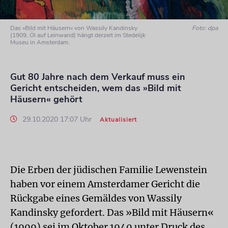
Das »Bild mit Häusern« von Wassily Kandinsky
Foto: dpa
(1909, Öl auf Leinwand) hängt derzeit im Stedelijk
Museu in Amsterdam.
Gut 80 Jahre nach dem Verkauf muss ein
Gericht entscheiden, wem das »Bild mit
Häusern« gehört
29.10.2020 17:07 Uhr
Aktualisiert
Die Erben der jüdischen Familie Lewenstein
haben vor einem Amsterdamer Gericht die
Rückgabe eines Gemäldes von Wassily
Kandinsky gefordert. Das »Bild mit Häusern«
(1909) sei im Oktober 1940 unter Druck des