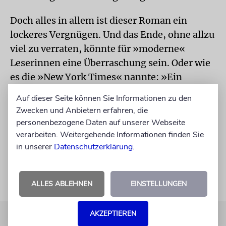
Doch alles in allem ist dieser Roman ein
lockeres Vergnügen. Und das Ende, ohne allzu
viel zu verraten, könnte für »moderne«
Leserinnen eine Überraschung sein. Oder wie
es die »New York Times« nannte: »Ein
dreckiges Buch mit einem reinen Herzen.«
Auf dieser Seite können Sie Informationen zu den
Zwecken und Anbietern erfahren, die
Felicia Berliner: »Shmutz«. Übersetzt von
personenbezogene Daten auf unserer Webseite
Hanna Hesse. Atlantik, Hamburg 2023, 368 S.,
verarbeiten. Weitergehende Informationen finden Sie
24 €
in unserer
Datenschutzerklärung
.
ALLES ABLEHNEN
EINSTELLUNGEN
AKZEPTIEREN