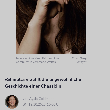
Jede Nacht versinkt Raizl mit ihrem
Foto: Getty
Computer in verbotene Welten.
Images
»Shmutz« erzählt die ungewöhnliche
Geschichte einer Chassidin
von
Ayala Goldmann
19.10.2023 10:00 Uhr