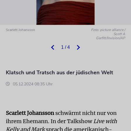
Scarlett Johansson
Foto: picture alliance /
Scott A
Garfitt/Invision/AP
1 / 4
Klatsch und Tratsch aus der jüdischen Welt
05.12.2024 08:35 Uhr
Scarlett Johansson
schwärmt nicht nur von
ihrem Ehemann. In der Talkshow
Live with
Kelly and Mark
sprach die amerikanisch-