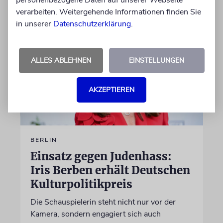
personenbezogene Daten auf unserer Webseite
07.08.2026
verarbeiten. Weitergehende Informationen finden Sie
in unserer
Datenschutzerklärung
.
ALLES ABLEHNEN
EINSTELLUNGEN
AKZEPTIEREN
BERLIN
Einsatz gegen Judenhass:
Iris Berben erhält Deutschen
Kulturpolitikpreis
Die Schauspielerin steht nicht nur vor der
Kamera, sondern engagiert sich auch