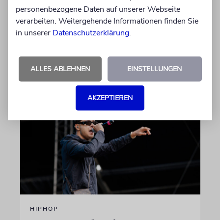
personenbezogene Daten auf unserer Webseite
Kamera, sondern engagiert sich auch
verarbeiten. Weitergehende Informationen finden Sie
ehrenamtlich. Der Deutsche Kulturrat würdigt
in unserer
diese Leistung mit einem Preis. Igor Levit ist
Datenschutzerklärung
.
Laudator
ALLES ABLEHNEN
EINSTELLUNGEN
07.08.2026
AKZEPTIEREN
HIPHOP