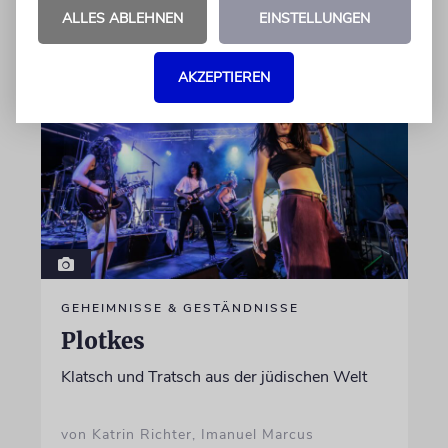
von Lennart Wilsch
ALLES ABLEHNEN
EINSTELLUNGEN
07.08.2026
AKZEPTIEREN
GEHEIMNISSE & GESTÄNDNISSE
Plotkes
Klatsch und Tratsch aus der jüdischen Welt
von Katrin Richter, Imanuel Marcus