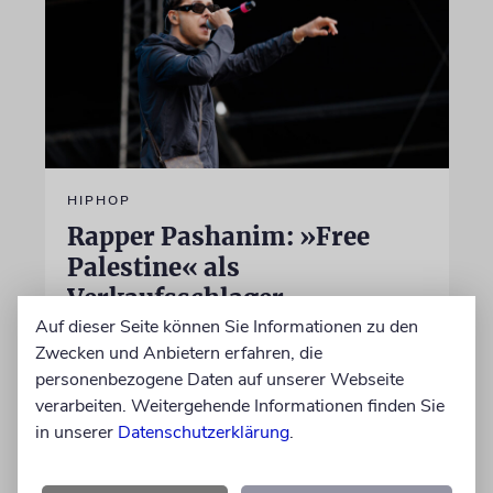
HIPHOP
Rapper Pashanim: »Free
Palestine« als
Verkaufsschlager
Auf dieser Seite können Sie Informationen zu den
Auf seinem neuen Album »Lounge Musik«
Zwecken und Anbietern erfahren, die
rappt der Berliner Musiker Pashanim
personenbezogene Daten auf unserer Webseite
wiederholt über den Israel-Palästina-Konflikt –
verarbeiten. Weitergehende Informationen finden Sie
Kokettieren mit dem palästinensischen
in unserer
Datenschutzerklärung
.
Terrorismus inklusive