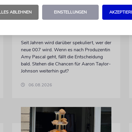
LONDON
LLES ABLEHNEN
EINSTELLUNGEN
AKZEPTIER
Schwinden die Chancen auf
einen jüdischen James
Bond?
Seit Jahren wird darüber spekuliert, wer der
neue 007 wird. Wenn es nach Produzentin
Amy Pascal geht, fällt die Entscheidung
bald. Stehen die Chancen für Aaron Taylor-
Johnson weiterhin gut?
06.08.2026