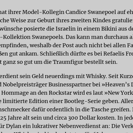
at ihrer Model-Kollegin Candice Swanepoel auf e
he Weise zur Geburt ihres zweiten Kindes gratulier
ünsche posierte die Israelin in einem Bikini aus d
Kollektion Swanepoels. Das kann man durchaus a
mpfinden, weshalb der Post auch nicht bei allen F
en gut ankam. Schließlich dürfte es bei Refaelis Fr
 ganz so gut um die Traumfigur bestellt sein.
erdient sein Geld neuerdings mit Whisky. Seit Kurz
 Nobelpreisträger Businesspartner bei »Heaven’s 
ls Hommage an den Rockstar wird es laut »New Yor
e limitierte Edition einer Bootleg-Serie geben. Alle
schmecker dafür ordentlich in die Tasche greifen. 
25 Jahre alt sein und circa 300 Dollar kosten. In je
für Dylan ein lukrativer Nebenverdienst an: Die Ver