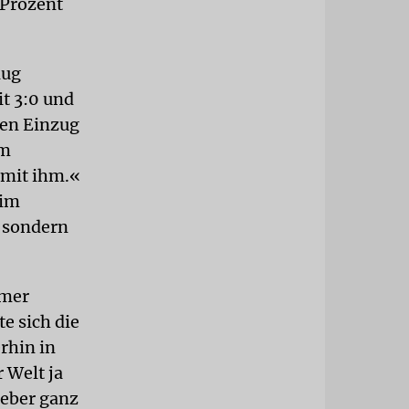
 Prozent
lug
t 3:0 und
den Einzug
em
 mit ihm.«
 im
, sondern
mmer
e sich die
rhin in
 Welt ja
ieber ganz