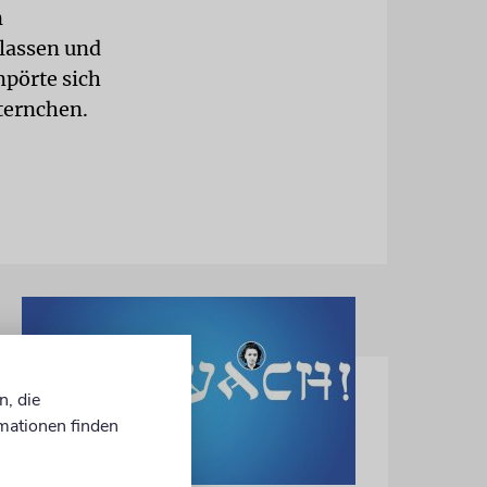
n
lassen und
pörte sich
sternchen.
n, die
mationen finden