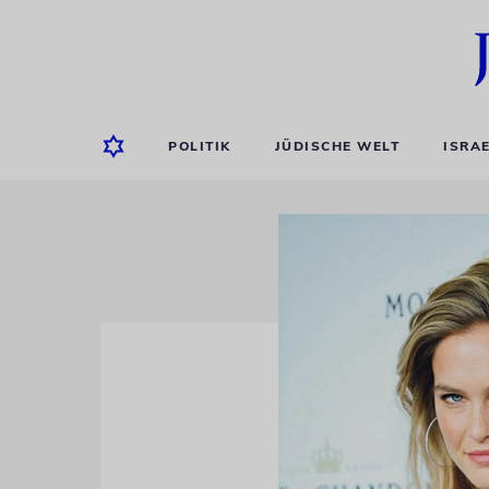
POLITIK
JÜDISCHE WELT
ISRA