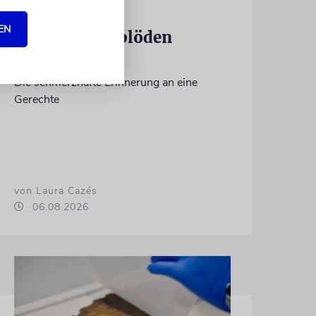
KULTURKOLUMNE
EN
Es gibt keine blöden
Fragen
Die schmerzhafte Erinnerung an eine
Gerechte
von Laura Cazés
06.08.2026