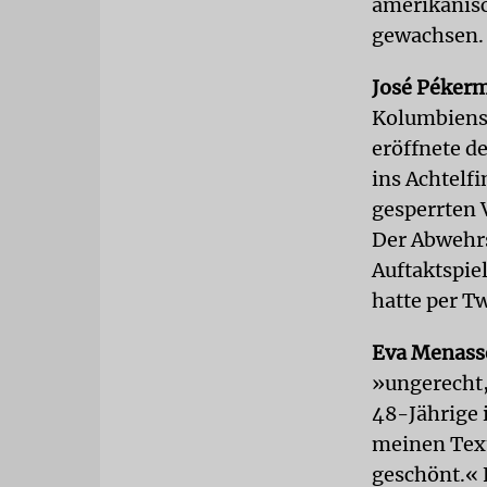
amerikanisc
gewachsen.
José Péker
Kolumbiens 
eröffnete d
ins Achtelf
gesperrten 
Der Abwehrs
Auftaktspie
hatte per T
Eva Menass
»ungerecht, 
48-Jährige 
meinen Texte
geschönt.« F