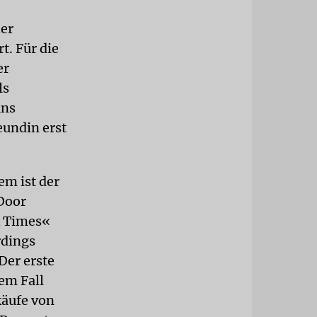
her
t. Für die
er
ls
ans
eundin erst
em ist der
Door
k Times«
rdings
Der erste
dem Fall
käufe von