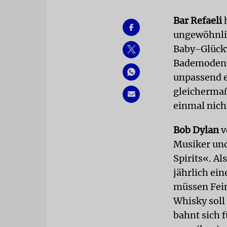
Bar Refaeli
h
ungewöhnlic
Baby-Glückw
Bademoden-
unpassend e
gleichermaß
einmal nicht
Bob Dylan
v
Musiker und
Spirits«. A
jährlich ein
müssen Fein
Whisky soll 
bahnt sich 