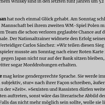
hem Whisky sind in den letzten fünf Jahren um 52
man
hat noch einmal Glück gehabt. Am Sonntag sch
Mannschaft bei ihrem zweiten WM-Spiel Polen mi
em Team die schon verloren geglaubte Chance auf 
inale. Der Nationaltrainer widmete den Erfolg sein
Verteidiger Carlos Sánchez: »Wir teilen diesen Sieg
pieler musste am Sonntag nach einer Roten Karte
l gegen Japan nicht nur auf der Bank sitzen bleiben
witter sogar Morddrohungen erhalten.
e
mag keine gendergerechte Sprache. Sie werde i
subjektiv, stur« nach ihrer Façon schreiben, äußert
in der »Zeit«. »Sexisten und Rassisten dürfen weite
n auftreten, sonst wäre das literarische Abbild der
alls das nicht mehr möglich sein sollte, wolle sie l