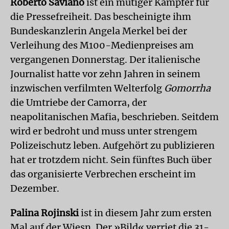
Roberto Saviano
ist ein mutiger Kämpfer für
die Pressefreiheit. Das bescheinigte ihm
Bundeskanzlerin Angela Merkel bei der
Verleihung des M100-Medienpreises am
vergangenen Donnerstag. Der italienische
Journalist hatte vor zehn Jahren in seinem
inzwischen verfilmten Welterfolg
Gomorrha
die Umtriebe der Camorra, der
neapolitanischen Mafia, beschrieben. Seitdem
wird er bedroht und muss unter strengem
Polizeischutz leben. Aufgehört zu publizieren
hat er trotzdem nicht. Sein fünftes Buch über
das organisierte Verbrechen erscheint im
Dezember.
Palina Rojinski
ist in diesem Jahr zum ersten
Mal auf der Wiesn. Der »Bild« verriet die 31-