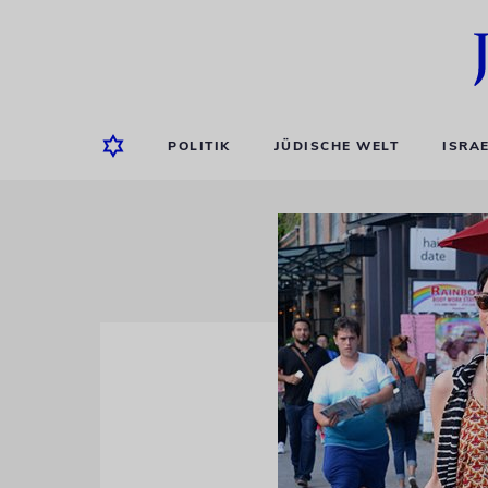
POLITIK
JÜDISCHE WELT
ISRA