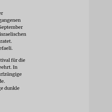
er
rgangenen
. September
israelischen
ratet.
faeli.
ival für die
ehrt. In
arfzüngige
de.
ge dunkle