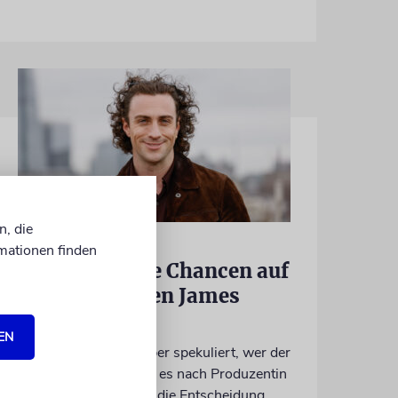
n, die
LONDON
mationen finden
Schwinden die Chancen auf
einen jüdischen James
Bond?
EN
Seit Jahren wird darüber spekuliert, wer der
neue 007 wird. Wenn es nach Produzentin
Amy Pascal geht, fällt die Entscheidung