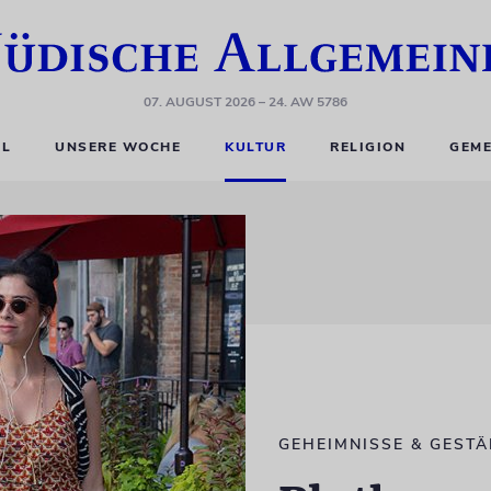
07. AUGUST 2026
– 24. AW 5786
EL
UNSERE WOCHE
KULTUR
RELIGION
GEME
GEHEIMNISSE & GEST