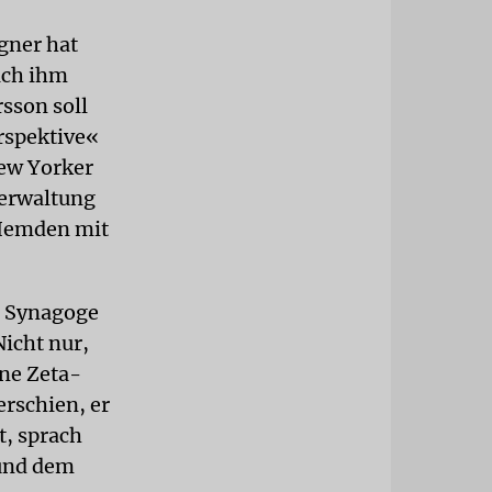
gner hat
ach ihm
sson soll
erspektive«
New Yorker
Verwaltung
 Hemden mit
r Synagoge
icht nur,
ine Zeta-
rschien, er
t, sprach
 und dem