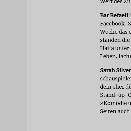
Wert des Z
Bar Refaeli
h
Facebook-Se
Woche das e
standen die
Haifa unter
Leben, lach
Sarah Silv
schauspiele
dem eher dü
Stand-up-C
»Komödie un
Seiten auch