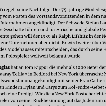
en
regelt seine Nachfolge: Der 75-jährige Modedesi
 vom Posten des Vorstandsvorsitzenden in dem n
nternehmen angekündigt. Der Schwede Stefan Lar
ie Geschäfte führen und für »frische und globale P
ente gehen will der 1939 als Ralph Lifshitz in der 
ene Unternehmer aber nicht. Er wird weiter über 
des Modehauses mitentscheiden, das durch seine
em Polospieler weltweit bekannt wurde.
uglas
hat an Jom Kippur die mehr als 1000 Beter de
aray Tefila« in Bedford bei New York überrascht: N
llywoodstar unangekündigt mit seiner Frau Cather
en Kindern Dylan und Carys zum Kol-Nidre-Gebet e
noch eine Predigt. Wie die »New York Post« berichte
ieler von seiner Rückbesinnung auf das Judentum