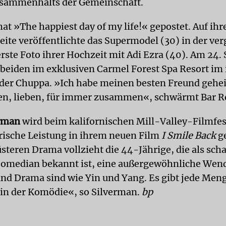
usammenhalts der Gemeinschaft.
at »The happiest day of my life!« gepostet. Auf ihr
ite veröffentlichte das Supermodel (30) in der ve
rste Foto ihrer Hochzeit mit Adi Ezra (40). Am 24
 beiden im exklusiven Carmel Forest Spa Resort im 
 der Chuppa. »Ich habe meinen besten Freund gehei
en, lieben, für immer zusammen«, schwärmt Bar Re
erman
wird beim kalifornischen Mill-Valley-Filmfest
rische Leistung in ihrem neuen Film
I Smile Back
ge
steren Drama vollzieht die 44-Jährige, die als sch
omedian bekannt ist, eine außergewöhnliche Wen
d Drama sind wie Yin und Yang. Es gibt jede Men
 in der Komödie«, so Silverman.
bp