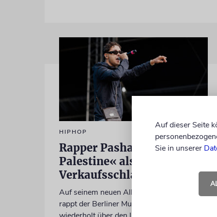
Auf dieser Seite 
HIPHOP
personenbezogene 
Rapper Pashanim: »Free
Sie in unserer
Dat
Palestine« als
Verkaufsschlager
A
Auf seinem neuen Album »Lounge Musik«
rappt der Berliner Musiker Pashanim
wiederholt über den Israel-Palästina-