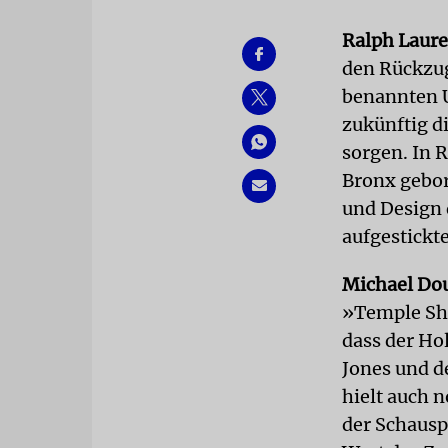
Ralph Laur
den Rückzug
benannten U
zukünftig d
sorgen. In R
Bronx gebor
und Design 
aufgestickt
Michael Do
»Temple Sha
dass der Ho
Jones und d
hielt auch 
der Schausp