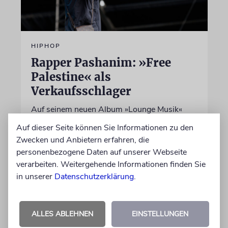
HIPHOP
Rapper Pashanim: »Free
Palestine« als
Verkaufsschlager
Auf seinem neuen Album »Lounge Musik«
rappt der Berliner Musiker Pashanim
Auf dieser Seite können Sie Informationen zu den
wiederholt über den Israel-Palästina-Konflikt –
Zwecken und Anbietern erfahren, die
Kokettieren mit dem palästinensischen
personenbezogene Daten auf unserer Webseite
Terrorismus inklusive
verarbeiten. Weitergehende Informationen finden Sie
in unserer
Datenschutzerklärung
.
von Lennart Wilsch
07.08.2026
ALLES ABLEHNEN
EINSTELLUNGEN