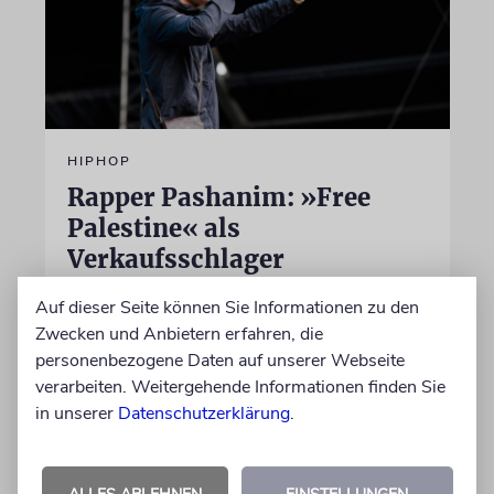
HIPHOP
Rapper Pashanim: »Free
Palestine« als
Verkaufsschlager
Auf seinem neuen Album »Lounge Musik«
Auf dieser Seite können Sie Informationen zu den
rappt der Berliner Musiker Pashanim
Zwecken und Anbietern erfahren, die
wiederholt über den Israel-Palästina-Konflikt –
personenbezogene Daten auf unserer Webseite
Kokettieren mit dem palästinensischen
verarbeiten. Weitergehende Informationen finden Sie
Terrorismus inklusive
in unserer
Datenschutzerklärung
.
von Lennart Wilsch
07.08.2026