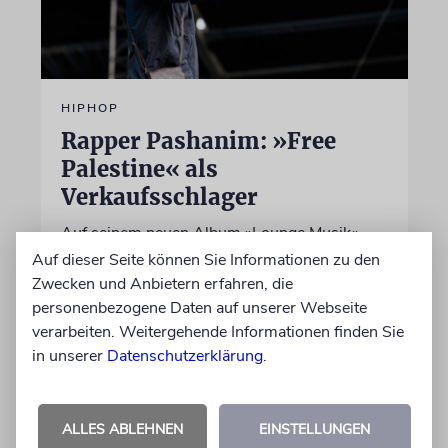
HIPHOP
Rapper Pashanim: »Free
Palestine« als
Verkaufsschlager
Auf seinem neuen Album »Lounge Musik«
rappt der Berliner Musiker Pashanim
Auf dieser Seite können Sie Informationen zu den
wiederholt über den Israel-Palästina-Konflikt –
Zwecken und Anbietern erfahren, die
Kokettieren mit dem palästinensischen
personenbezogene Daten auf unserer Webseite
Terrorismus inklusive
verarbeiten. Weitergehende Informationen finden Sie
in unserer
Datenschutzerklärung
.
von Lennart Wilsch
07.08.2026
ALLES ABLEHNEN
EINSTELLUNGEN