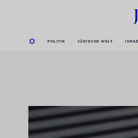
POLITIK
JÜDISCHE WELT
ISRA