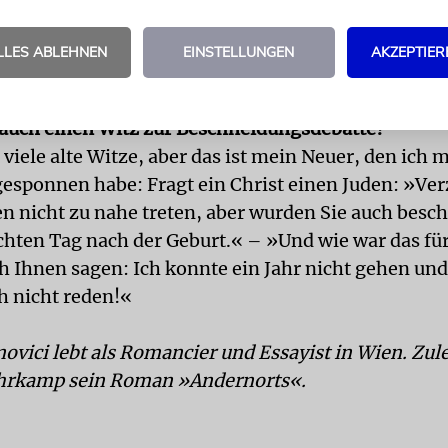
ei weltweit wichtigsten Präsidentschaftswahlen in
LLES ABLEHNEN
EINSTELLUNGEN
AKZEPTIER
e in den USA und jene in der Wiener jüdischen Geme
auch einen Witz zur Beschneidungsdebatte?
 viele alte Witze, aber das ist mein Neuer, den ich m
ponnen habe: Fragt ein Christ einen Juden: »Ver
nen nicht zu nahe treten, aber wurden Sie auch besc
chten Tag nach der Geburt.« – »Und wie war das fü
ch Ihnen sagen: Ich konnte ein Jahr nicht gehen un
h nicht reden!«
novici
lebt als Romancier und Essayist in Wien. Zule
uhrkamp sein Roman »Andernorts«.