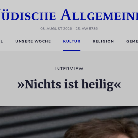
08. AUGUST 2026
– 25. AW 5786
EL
UNSERE WOCHE
KULTUR
RELIGION
GEME
INTERVIEW
»Nichts ist heilig«