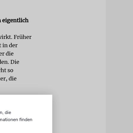
 eigentlich
irkt. Früher
 in der
er die
den. Die
cht so
er, die
 Briten
Juden auch?
n, die
mationen finden
 Juden dort