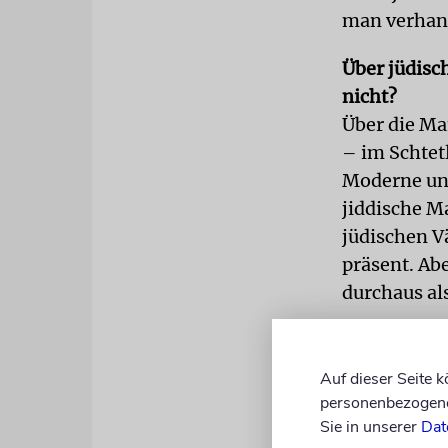
man verhan
Über jüdisc
nicht?
Über die Ma
– im Schtetl
Moderne und 
jiddische M
jüdischen V
präsent. Ab
durchaus a
Sie waren v
haben bekan
Auf dieser Seite 
Von den beid
personenbezogene 
Sie in unserer
Dat
Jetzt sind S