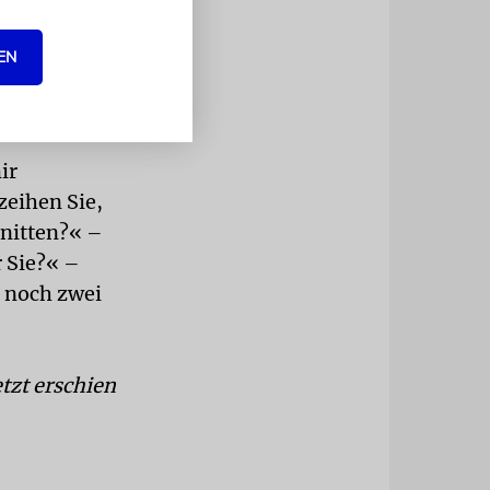
 diesem
EN
inde.
ir
zeihen Sie,
hnitten?« –
r Sie?« –
d noch zwei
tzt erschien