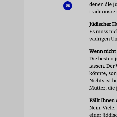
denen die J
traditonsre
Jüdischer 
Es muss nich
widrigen Um
Wenn nicht
Die besten j
lassen. Der
könnte, son
Nichts ist h
Mutter, die
Fällt Ihnen 
Nein. Viele
einer jiddi