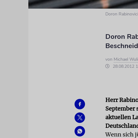
Doron Rabinovic
Doron Rab
Beschneid
von
Michael Wul
28.08.2012 1
Herr Rabino
September s
aktuellen L
Deutschland
Wenn sich j