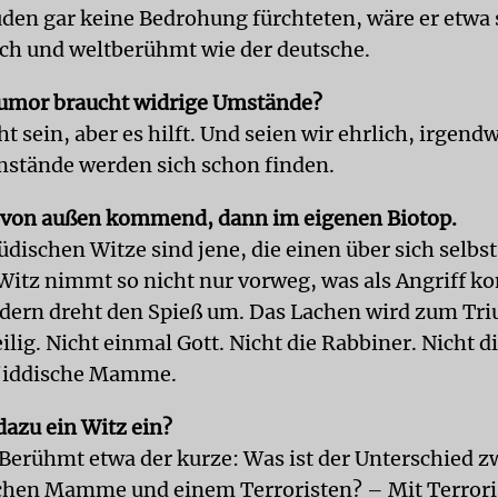
uden gar keine Bedrohung fürchteten, wäre er etwa 
ich und weltberühmt wie der deutsche.
Humor braucht widrige Umstände?
t sein, aber es hilft. Und seien wir ehrlich, irgend
stände werden sich schon finden.
 von außen kommend, dann im eigenen Biotop.
üdischen Witze sind jene, die einen über sich selbs
 Witz nimmt so nicht nur vorweg, was als Angriff 
dern dreht den Spieß um. Das Lachen wird zum Tr
eilig. Nicht einmal Gott. Nicht die Rabbiner. Nicht d
 jiddische Mamme.
dazu ein Witz ein?
. Berühmt etwa der kurze: Was ist der Unterschied 
schen Mamme und einem Terroristen? – Mit Terror