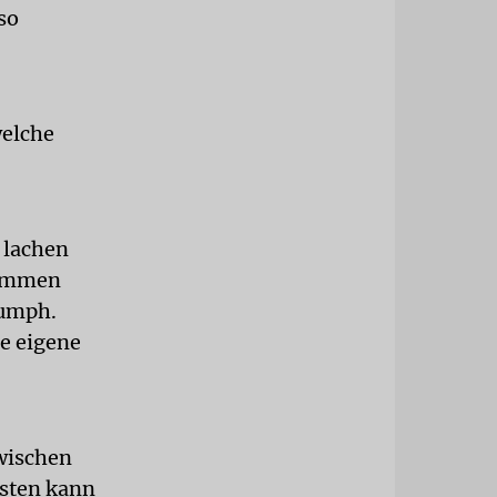
so
welche
t lachen
kommen
iumph.
ie eigene
zwischen
isten kann