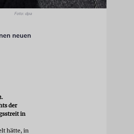
Foto: dpa
inen neuen
2.
hts der
sstreit in
t hätte, in