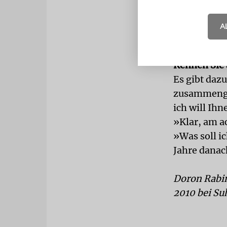
gerade?
Über die zw
A
Herbst: jen
Kennen Sie 
Es gibt dazu
zusammenges
ich will Ih
»Klar, am a
»Was soll i
Jahre danac
Doron
Rabi
2010 bei S