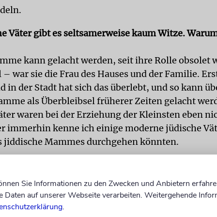
deln.
he Väter gibt es seltsamerweise kaum Witze. Warum
mme kann gelacht werden, seit ihre Rolle obsolet w
 – war sie die Frau des Hauses und der Familie. Erst
in der Stadt hat sich das überlebt, und so kann üb
amme als Überbleibsel früherer Zeiten gelacht wer
äter waren bei der Erziehung der Kleinsten eben ni
er immerhin kenne ich einige moderne jüdische Vät
ls jiddische Mammes durchgehen könnten.
or Kurzem als »Writer in Residence« in London. Die
ntlich ihren ganz eigenen Humor. Die britischen 
können Sie Informationen zu den Zwecken und Anbietern erfahre
en, die ich traf: der eine nicht, der andere schon.
Daten auf unserer Webseite verarbeiten. Weitergehende Infor
enschutzerklärung
.
ie wieder daheim in Österreich. Worüber witzeln die