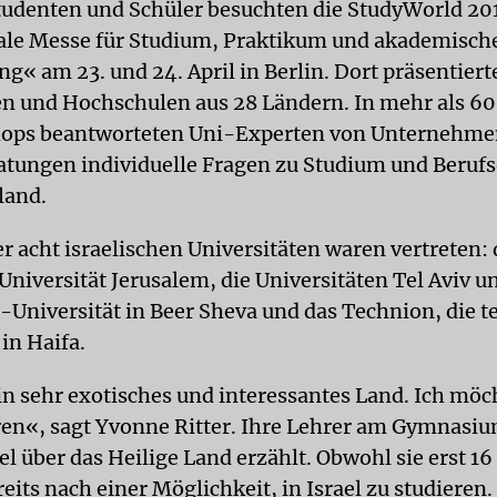
udenten und Schüler besuchten die StudyWorld 201
ale Messe für Studium, Praktikum und akademisch
g« am 23. und 24. April in Berlin. Dort präsentiert
en und Hochschulen aus 28 Ländern. In mehr als 60
ops beantworteten Uni-Experten von Unternehme
atungen individuelle Fragen zu Studium und Berufs
land.
r acht israelischen Universitäten waren vertreten: 
niversität Jerusalem, die Universitäten Tel Aviv un
Universität in Beer Sheva und das Technion, die t
in Haifa.
ein sehr exotisches und interessantes Land. Ich möc
ren«, sagt Yvonne Ritter. Ihre Lehrer am Gymnasi
el über das Heilige Land erzählt. Obwohl sie erst 16 J
reits nach einer Möglichkeit, in Israel zu studieren.