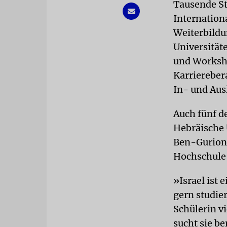
Tausende St
Internation
Weiterbildun
Universität
und Worksh
Karriereber
In- und Aus
Auch fünf de
Hebräische U
Ben-Gurion-
Hochschule 
»Israel ist 
gern studie
Schülerin vi
sucht sie be