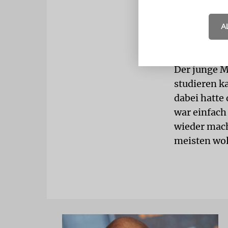
musste, hat
Sheva sei e
A
fast daran 
Situatione
Der junge M
studieren k
dabei hatte 
war einfach
wieder mach
meisten wol