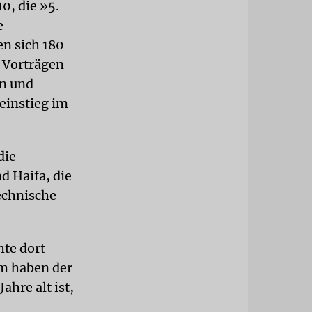
0, die »5.
e
en sich 180
 Vorträgen
n und
einstieg im
die
d Haifa, die
echnische
hte dort
um haben der
ahre alt ist,