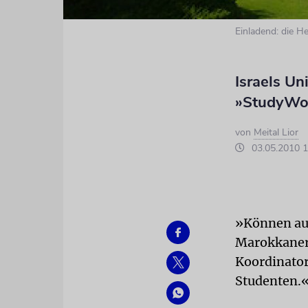
Einladend: die H
Israels Un
»StudyWo
von
Meital Lior
03.05.2010 1
»Können auc
Marokkaner.
Koordinator
Studenten.