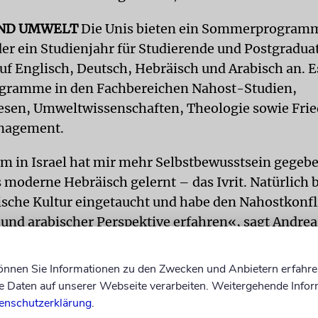
UND UMWELT
Die Unis bieten ein Sommerprogramm
er ein Studienjahr für Studierende und Postgradua
uf Englisch, Deutsch, Hebräisch und Arabisch an. E
gramme in den Fachbereichen Nahost-Studien,
sen, Umweltwissenschaften, Theologie sowie Fri
nagement.
m in Israel hat mir mehr Selbstbewusstsein gegebe
 moderne Hebräisch gelernt – das Ivrit. Natürlich 
elische Kultur eingetaucht und habe den Nahostkonfl
 und arabischer Perspektive erfahren«, sagt Andrea.
rtschaftsingenieurwesen mit Schwerpunkt Elektro-
stechnik in Darmstadt. Andrea war für ein Semeste
können Sie Informationen zu den Zwecken und Anbietern erfahre
Beer Sheva – während des Gazakriegs. Sie hat erleb
Daten auf unserer Webseite verarbeiten. Weitergehende Infor
geschlagen sind. »Als ich das erste Mal in den Bun
enschutzerklärung
.