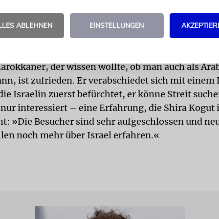
te ich schon etwas Angst – vorher hatten alle gesag
in sicherer Ort. Aber nach ein paar Tagen habe ich 
LLES ABLEHNEN
EINSTELLUNGEN
AKZEPTIER
gewöhnt. In Israel weiß man sehr gut, wie man mit 
n umgeht.«
arokkaner, der wissen wollte, ob man auch als Arabe
ann, ist zufrieden. Er verabschiedet sich mit einem
die Israelin zuerst befürchtet, er könne Streit suche
 nur interessiert – eine Erfahrung, die Shira Kogu
t: »Die Besucher sind sehr aufgeschlossen und neu
len noch mehr über Israel erfahren.«