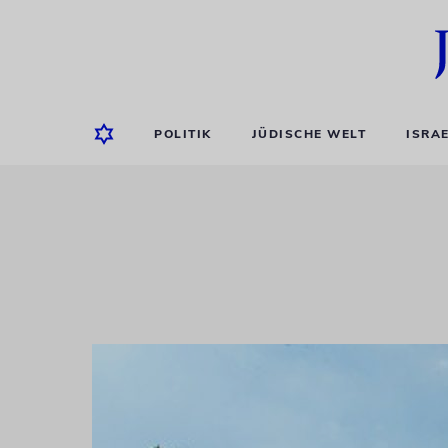
POLITIK
JÜDISCHE WELT
ISRA