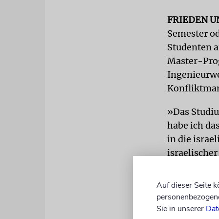
FRIEDEN 
Semester od
Studenten a
Master-Pro
Ingenieurwe
Konfliktma
»Das Studiu
habe ich das
in die isra
israelischer
studiert Wi
Information
Auf dieser Seite 
Universität 
personenbezogene 
Raketen ein
Sie in unserer
Dat