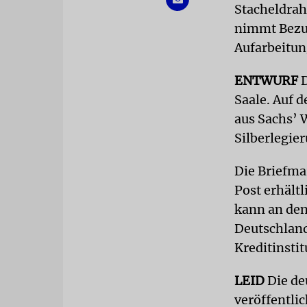
Stacheldrah
nimmt Bezug
Aufarbeitun
ENTWURF
Saale. Auf d
aus Sachs’
Silberlegie
Die Briefma
Post erhält
kann an den
Deutschland
Kreditinsti
LEID
Die de
veröffentli