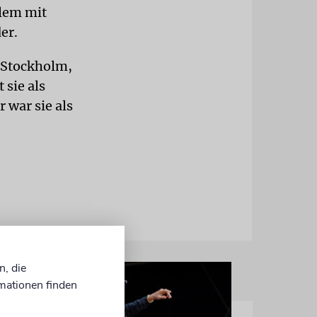
llem mit
er.
h Stockholm,
 sie als
 war sie als
n, die
mationen finden