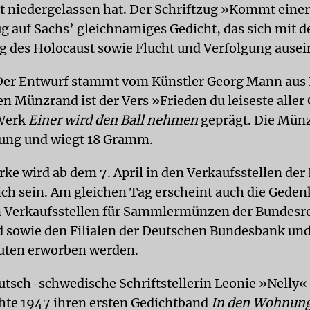
t niedergelassen hat. Der Schriftzug »Kommt eine
 auf Sachs’ gleichnamiges Gedicht, das sich mit d
g des Holocaust sowie Flucht und Verfolgung ausei
Der Entwurf stammt vom Künstler Georg Mann aus H
en Münzrand ist der Vers »Frieden du leiseste alle
 Werk
Einer wird den Ball nehmen
geprägt. Die Münz
rung und wiegt 18 Gramm.
rke wird ab dem 7. April in den Verkaufsstellen de
lich sein. Am gleichen Tag erscheint auch die Gede
 Verkaufsstellen für Sammlermünzen der Bundesr
 sowie den Filialen der Deutschen Bundesbank un
tuten erworben werden.
utsch-schwedische Schriftstellerin Leonie »Nelly«
chte 1947 ihren ersten Gedichtband
In den Wohnung