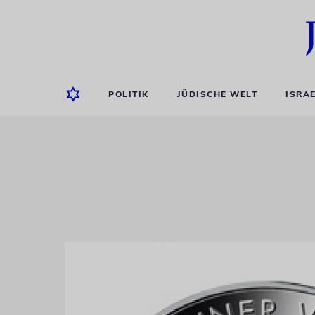
POLITIK
JÜDISCHE WELT
ISRA