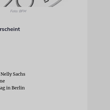
Foto: BFM
rscheint
 Nelly Sachs
ine
g in Berlin