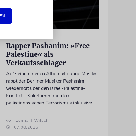
EN
HIPHOP
Rapper Pashanim: »Free
Palestine« als
Verkaufsschlager
Auf seinem neuen Album »Lounge Musik«
rappt der Berliner Musiker Pashanim
wiederholt über den Israel-Palästina-
Konflikt – Kokettieren mit dem
palästinensischen Terrorismus inklusive
von Lennart Wilsch
07.08.2026