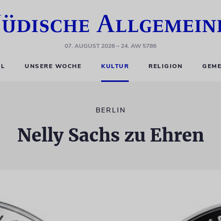
07. AUGUST 2026
– 24. AW 5786
EL
UNSERE WOCHE
KULTUR
RELIGION
GEME
BERLIN
Nelly Sachs zu Ehren