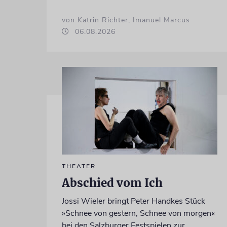
von Katrin Richter, Imanuel Marcus
06.08.2026
THEATER
Abschied vom Ich
Jossi Wieler bringt Peter Handkes Stück
»Schnee von gestern, Schnee von morgen«
bei den Salzburger Festspielen zur