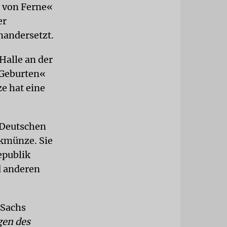
r von Ferne«
er
nandersetzt.
alle an der
r Geburten«
e hat eine
r Deutschen
nkmünze. Sie
epublik
d anderen
 Sachs
en des