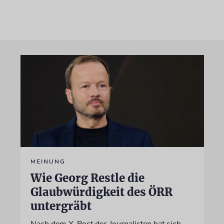
MEINUNG
Wie Georg Restle die
Glaubwürdigkeit des ÖRR
untergräbt
Nach dem X-Post des Journalisten hat sich