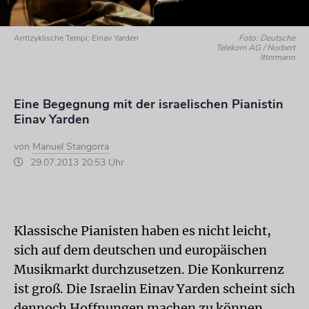
Antizyklische Tempi: Einav Yarden
Foto: Deutsche
Telekom AG / Norbert
Ittermann
Eine Begegnung mit der israelischen Pianistin
Einav Yarden
von
Manuel Stangorra
29.07.2013 20:53 Uhr
Klassische Pianisten haben es nicht leicht,
sich auf dem deutschen und europäischen
Musikmarkt durchzusetzen. Die Konkurrenz
ist groß. Die Israelin Einav Yarden scheint sich
dennoch Hoffnungen machen zu können.