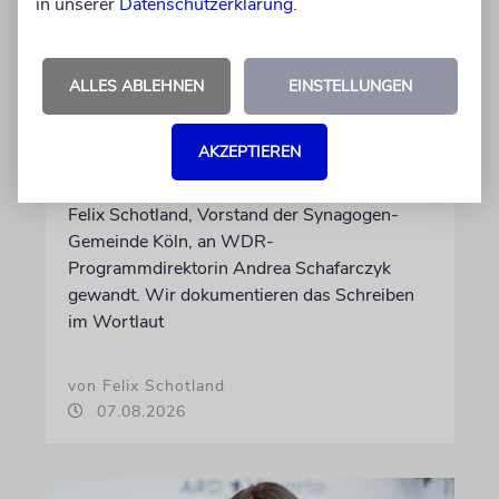
in unserer
Datenschutzerklärung
.
MEINUNG
Wie Georg Restle die
ALLES ABLEHNEN
EINSTELLUNGEN
Glaubwürdigkeit des ÖRR
untergräbt
AKZEPTIEREN
Nach dem X-Post des Journalisten hat sich
Felix Schotland, Vorstand der Synagogen-
Gemeinde Köln, an WDR-
Programmdirektorin Andrea Schafarczyk
gewandt. Wir dokumentieren das Schreiben
im Wortlaut
von Felix Schotland
07.08.2026