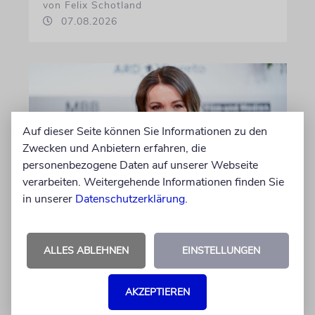
von Felix Schotland
07.08.2026
Auf dieser Seite können Sie Informationen zu den
Zwecken und Anbietern erfahren, die
personenbezogene Daten auf unserer Webseite
verarbeiten. Weitergehende Informationen finden Sie
in unserer
Datenschutzerklärung
.
BERLIN
Einsatz gegen Judenhass:
ALLES ABLEHNEN
EINSTELLUNGEN
Iris Berben erhält Deutschen
Kulturpolitikpreis
AKZEPTIEREN
Die Schauspielerin steht nicht nur vor der