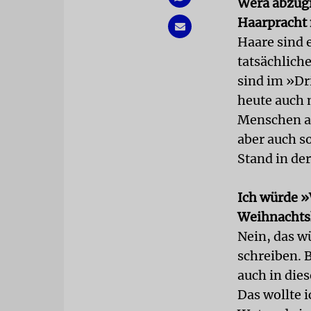
Wera abzugr
Haarpracht 
Haare sind e
tatsächlich
sind im »Dr
heute auch 
Menschen au
aber auch s
Stand in der
Ich würde »
Weihnachtsk
Nein, das wü
schreiben. B
auch in die
Das wollte 