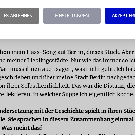
ferkind! Ich finde es wichtig zu zeigen: Die Unters
che geben sollte, verlaufen ganz woanders.
LLES ABLEHNEN
EINSTELLUNGEN
AKZEPTIER
ßt es: »… dumm und einsam, Stadt, in der ihr sauft 
 das ist der Weltschmerz«. Klingt nicht nach einem 
schon mein Hass-Song auf Berlin, dieses Stück. Aber 
ne meiner Lieblingsstädte. Nur wie das immer so is
Man muss ihnen auch sagen, was nicht geht. Ich hab
 geschrieben und über meine Stadt Berlin nachgedac
n ihrer Selbstherrlichkeit. Das war die Distanz, d
eflektieren, in welcher Suppe ich eigentlich koche.
ndersetzung mit der Geschichte spielt in ihren Stü
lle. Sie sprachen in diesem Zusammenhang einmal
 Was meint das?