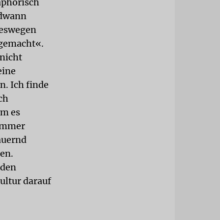
taphorisch
ndwann
 Deswegen
tgemacht«.
 nicht
eine
. Ich finde
ch
em es
 immer
auernd
hen.
 den
ultur darauf