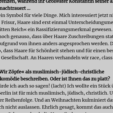
enzen, während ihr Großvater Konstantin seiner a
nachtrauert …
in Symbol für viele Dinge. Mich interessiert jetzt n
e Frisur, Haare sind erst einmal Unterscheidungsme
itten Reich« ein Rassifizierungsmerkmal gewesen. 
noch genauso, dass über Haare Zuschreibungen sta
fgrund von ihnen anders angesprochen werden. Da
o, dass Haare für Schönheit stehen und für einen 
 Gesellschaft. An Haaren verhandeln wir race, clas
Wir Zöpfe« als muslimisch-jüdisch-christliche
omödie beschreiben. Oder ist Ihnen das zu platt?
rde ich auch so sagen! (lacht) Ich wollte ein Stück 
erlin ist für mich muslimisch, jüdisch, christlich. 
ser Reihenfolge. Und an Weihnachten kulminiert das
ich nicht auslassen. Ehrlich gesagt, kommt das auch