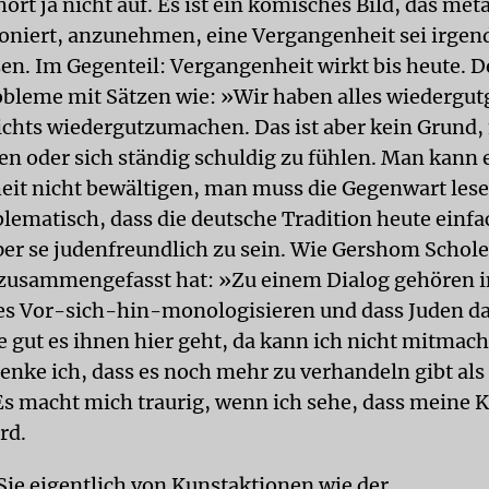
ört ja nicht auf. Es ist ein komisches Bild, das me
ioniert, anzunehmen, eine Vergangenheit sei irge
en. Im Gegenteil: Vergangenheit wirkt bis heute.
obleme mit Sätzen wie: »Wir haben alles wiedergu
nichts wiedergutzumachen. Das ist aber kein Grund,
en oder sich ständig schuldig zu fühlen. Man kann 
it nicht bewältigen, man muss die Gegenwart lesen
blematisch, dass die deutsche Tradition heute einfa
per se judenfreundlich zu sein. Wie Gershom Schol
 zusammengefasst hat: »Zu einem Dialog gehören
es Vor-sich-hin-monologisieren und dass Juden d
e gut es ihnen hier geht, da kann ich nicht mitmac
nke ich, dass es noch mehr zu verhandeln gibt als
Es macht mich traurig, wenn ich sehe, dass meine K
rd.
Sie eigentlich von Kunstaktionen wie der