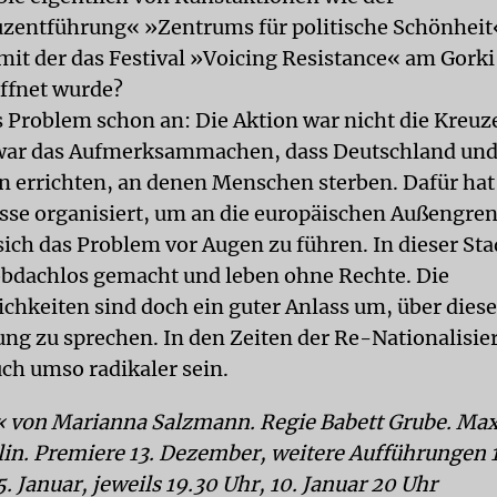
entführung« »Zentrums für politische Schönheit
it der das Festival »Voicing Resistance« am Gorki
öffnet wurde?
s Problem schon an: Die Aktion war nicht die Kreu
 war das Aufmerksammachen, dass Deutschland und
 errichten, an denen Menschen sterben. Dafür hat
se organisiert, um an die europäischen Außengre
sich das Problem vor Augen zu führen. In dieser St
bdachlos gemacht und leben ohne Rechte. Die
ichkeiten sind doch ein guter Anlass um, über diese
ng zu sprechen. In den Zeiten der Re-Nationalisi
uch umso radikaler sein.
 von Marianna Salzmann. Regie Babett Grube. Ma
in. Premiere 13. Dezember, weitere Aufführungen 15
 Januar, jeweils 19.30 Uhr, 10. Januar 20 Uhr