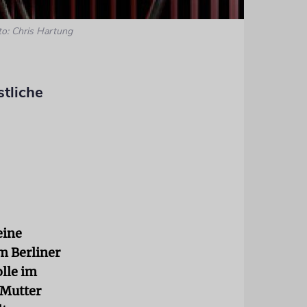
to: Chris Hartung
tliche
eine
m Berliner
lle im
 Mutter