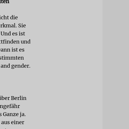
lten
icht die
rkmal. Sie
Und es ist
ttfinden und
nn ist es
bestimmten
s and gender.
über Berlin
Ungefähr
 Ganze ja.
 aus einer