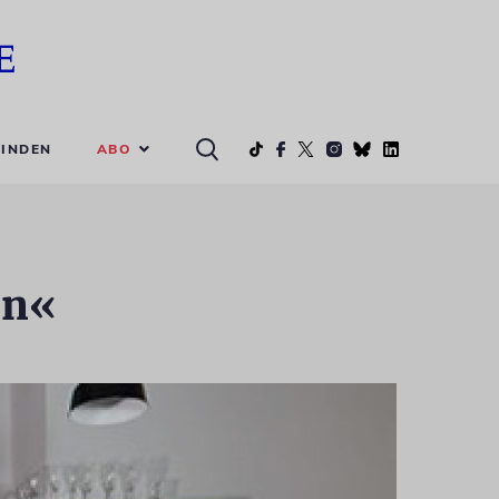
ABO
INDEN
in«