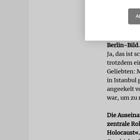
auch ein Kof
wenn es wel
A
Im Text hei
und glaubt,
Berlin-Bild.
Ja, das ist 
trotzdem ei
Geliebten: 
in Istanbul
angeekelt vo
war, um zu r
Die Auseina
zentrale Ro
Holocaust«.