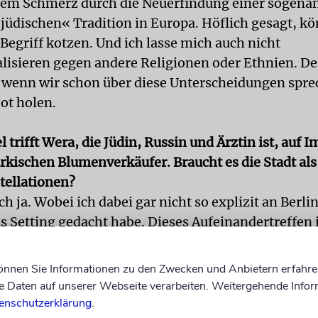
nem Schmerz durch die Neuerfindung einer sogena
-jüdischen« Tradition in Europa. Höflich gesagt, kö
Begriff kotzen. Und ich lasse mich auch nicht
lisieren gegen andere Religionen oder Ethnien. 
 wenn wir schon über diese Unterscheidungen spre
ot holen.
 trifft Wera, die Jüdin, Russin und Ärztin ist, auf 
rkischen Blumenverkäufer. Braucht es die Stadt als
tellationen?
ch ja. Wobei ich dabei gar nicht so explizit an Berli
s Setting gedacht habe. Dieses Aufeinandertreffen 
ichtig, weil ich das selber erlebe. Ich bin in einer 
en Community aufgewachsen und ich habe eigentl
können Sie Informationen zu den Zwecken und Anbietern erfahre
rallelen gesehen. Du hast eine Gastarbeitergeschich
Daten auf unserer Webseite verarbeiten. Weitergehende Infor
eine Gastarbeitergeschichte! Du bist ein Kofferkind
enschutzerklärung
.