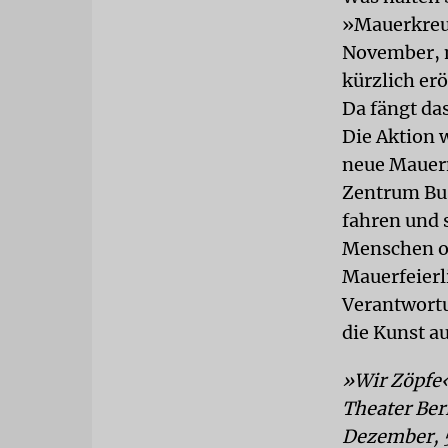
»Mauerkreuz
November, m
kürzlich er
Da fängt da
Die Aktion
neue Mauern
Zentrum Bus
fahren und 
Menschen o
Mauerfeierl
Verantwortu
die Kunst a
»Wir Zöpfe«
Theater Berl
Dezember, 5.