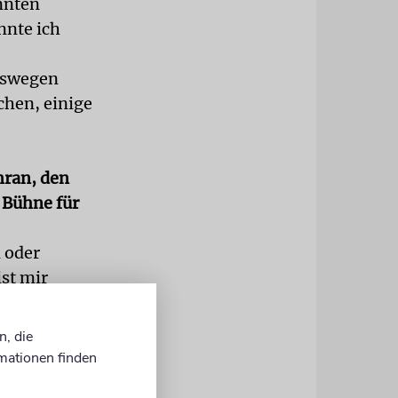
nnten
nnte ich
Deswegen
chen, einige
Imran, den
 Bühne für
n oder
ist mir
jüdisch-
ich immer
n, die
te? Wir
mationen finden
? Ich bin