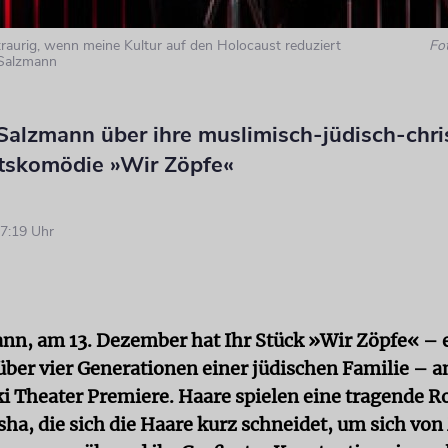
raurig, wenn meine Kultur auf den Holocaust reduziert
Fo
 Salzmann
Salzmann über ihre muslimisch-jüdisch-chris
skomödie »Wir Zöpfe«
7:19 Uhr
nn, am 13. Dezember hat Ihr Stück »Wir Zöpfe« – 
über vier Generationen einer jüdischen Familie – a
 Theater Premiere. Haare spielen eine tragende Ro
sha, die sich die Haare kurz schneidet, um sich von