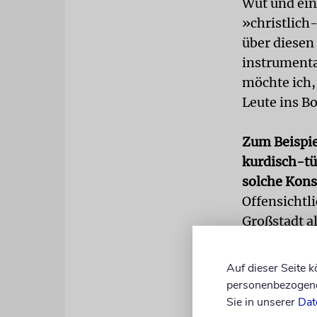
Wut und ei
»christlich
über diesen 
instrumenta
möchte ich,
Leute ins Bo
Zum Beispiel
kurdisch-tü
solche Kons
Offensichtli
Großstadt al
deshalb so w
muslimisch
Auf dieser Seite 
eher die Pa
personenbezogene 
haben auch 
Sie in unserer
Dat