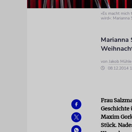
»Es macht mich t
wird«: Marianna
Marianna 
Weihnacht
von
Jakob Mühle
08.12.2014 1
Frau Salzma
Geschichte 
Maxim Gorki
Stück. Nade