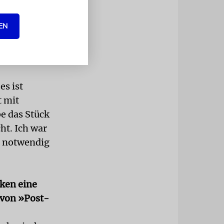
chiede,
EN
und vögelt
positiven
es ist
t mit
e das Stück
ht. Ich war
ie notwendig
cken eine
 von »Post-