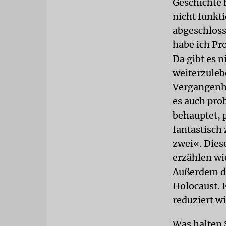
Geschichte h
nicht funkt
abgeschloss
habe ich Pr
Da gibt es 
weiterzuleb
Vergangenhe
es auch pro
behauptet, 
fantastisch
zwei«. Dies
erzählen wi
Außerdem de
Holocaust. 
reduziert wi
Was halten 