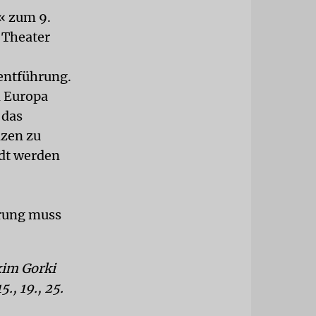
« zum 9.
 Theater
zentführung.
 Europa
 das
nzen zu
adt werden
erung muss
xim Gorki
., 19., 25.