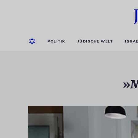
POLITIK
JÜDISCHE WELT
ISRA
»M