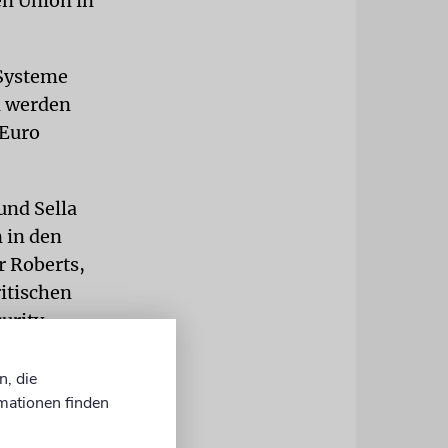
en Union in
 Systeme
n werden
 Euro
und Sella
 in den
r Roberts,
itischen
urity
vermutlich
n, die
mationen finden
-Matayim)