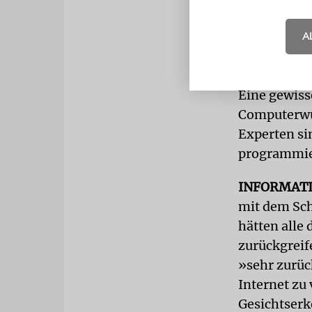
»in nichts n
fokussiert 
A
Operationen
man andersw
Eine gewiss
Computerwur
Experten sin
programmie
INFORMAT
mit dem Sch
hätten alle
zurückgreif
»sehr zurüc
Internet zu 
Gesichtserk