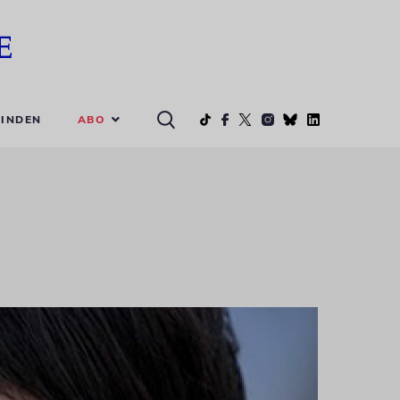
ABO
INDEN