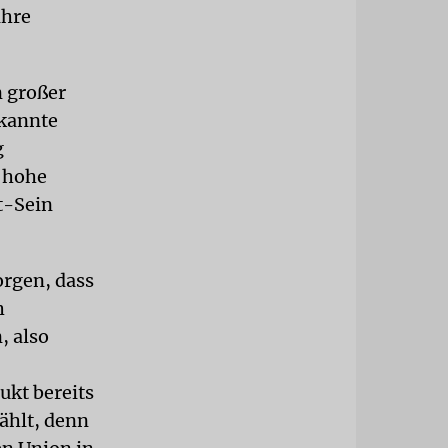
ihre
n großer
ekannte
g
s hohe
t-Sein
orgen, dass
h
, also
ukt bereits
wählt, denn