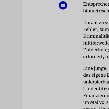
Entsprechen
biometrisch
Darauf zu ve
Fehler, zum
Kriminalitä
mittlerweil
Entdeckungs
erfordert, 
Eine junge,
das eigene 
unkopierbar
Unidentifizi
Finanzierun
im Mai vorst