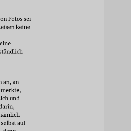
von Fotos sei
Reisen keine
keine
ständlich
n an, an
bemerkte,
sich und
darin,
 nämlich
selbst auf