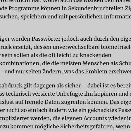
röffentlicht hat. Wobei auch das Risiken beinhalte
nde Programme können in Sekundenbruchteilen Zi
suchen, speichern und mit persönlichen Informat
.
ger werden Passwörter jedoch auch durch den eig
ruck ersetzt, dessen unverwechselbare biometrisc
r sein sollen als die oft leicht zu knackenden
ombinationen, die die meisten Menschen als Schu
 und nur selten ändern, was das Problem erschwer
abdruck gilt dagegen als sicher – dabei ist es bereit
ss technisch versierte Unbefugte ihn kopieren und
slust auf fremde Daten zugreifen können. Das eig
ber nicht so einfach ändern wie ein geknacktes Pass
omplizierter werden, die eigenen Accounts wieder in
nzu kommen mögliche Sicherheitsgefahren, wenn