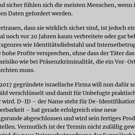
d sicher fühlen sich die meisten Menschen, wenn 
en Daten gefordert werden.
rtrauen, dass sie wirklich sicher sind, ist jedoch ei
al noch vor 20 Jahren kaum verbreitete oder gar b
tsgenres wie Identitätsdiebstahl und Internetbetru
e hohe Profite versprechen, ohne dass der Täter da
risiko wie bei Präsenzkriminalität, die ein Vor-Or
fürchten muss.
 2017 gegründete israelische Firma will nun dafür s
Bild verschlüsselt und damit für Unbefugte praktisc
 wird. D-ID – der Name steht für De-Identifikation
erbarkeit – hat gerade erfolgreich eine neue
gsrunde abgeschlossen und wird sein fertiges Prod
ellen. Vermutlich ist der Termin nicht zufällig ge