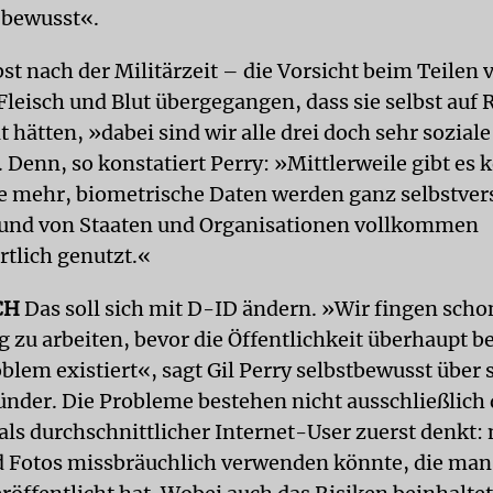
 bewusst«.
st nach der Militärzeit – die Vorsicht beim Teilen 
Fleisch und Blut übergegangen, dass sie selbst auf 
lt hätten, »dabei sind wir alle drei doch sehr soziale
Denn, so konstatiert Perry: »Mittlerweile gibt es 
e mehr, biometrische Daten werden ganz selbstver
und von Staaten und Organisationen vollkommen
tlich genutzt.«
CH
Das soll sich mit D-ID ändern. »Wir fingen scho
g zu arbeiten, bevor die Öffentlichkeit überhaupt 
blem existiert«, sagt Gil Perry selbstbewusst über 
ünder. Die Probleme bestehen nicht ausschließlich 
ls durchschnittlicher Internet-User zuerst denkt:
 Fotos missbräuchlich verwenden könnte, die man 