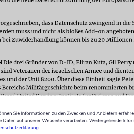
wird die neue Datenschutzordnung der Europäisch
.
vorgeschrieben, dass Datenschutz zwingend in die
werden muss und nicht als bloßes Add-on angebote
en bei Zuwiderhandlung können bis zu 20 Millionen
N
Die drei Gründer von D-ID, Eliran Kuta, Gil Perry 
sind Veteranen der israelischen Armee und dienten
es und der Unit 8200. Über diese Einheit sagte Pete
s Bereichs Militärgeschichte beim renommierten br
Royal United Services Institute for Defence and Sec
015 gegenüber der »Financial Times«: »Sie ist der 
chnische Geheimdienst der Welt.«
können Sie Informationen zu den Zwecken und Anbietern erfahre
Daten auf unserer Webseite verarbeiten. Weitergehende Infor
he die Einheit 8200 (hebräisch: Yehida Shmoneh
enschutzerklärung
.