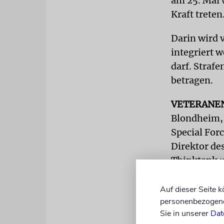
am 25. Mai 
Kraft treten
Darin wird 
integriert 
darf. Straf
betragen.
VETERANE
Blondheim, 
Special Forc
Direktor de
Thinktank »
Studies«, 2
führende te
Auf dieser Seite 
personenbezogene 
Der NSA ste
Sie in unserer
Dat