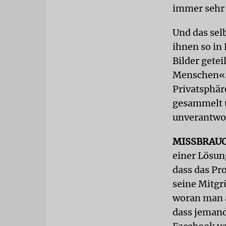
immer sehr
Und das selb
ihnen so in 
Bilder getei
Menschen«. 
Privatsphär
gesammelt 
unverantwor
MISSBRAU
einer Lösun
dass das Pro
seine Mitgr
woran man a
dass jemand