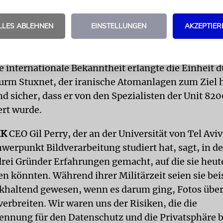
ach, außer in der Größe«. Die dort Tätigen seien »s
auf das, was sie sehen«, und führten darüber hinaus
LLES ABLEHNEN
EINSTELLUNGEN
AKZEPTIER
 mit einer gewissen Hartnäckigkeit und Leidenscha
o nicht erlebt«.
e internationale Bekanntheit erlangte die Einheit 
m Stuxnet, der iranische Atomanlagen zum Ziel h
d sicher, dass er von den Spezialisten der Unit 82
rt wurde.
IK
CEO Gil Perry, der an der Universität von Tel Avi
werpunkt Bildverarbeitung studiert hat, sagt, in d
 drei Gründer Erfahrungen gemacht, auf die sie heut
en könnten. Während ihrer Militärzeit seien sie bei
khaltend gewesen, wenn es darum ging, Fotos über
verbreiten. Wir waren uns der Risiken, die die
ennung für den Datenschutz und die Privatsphäre b