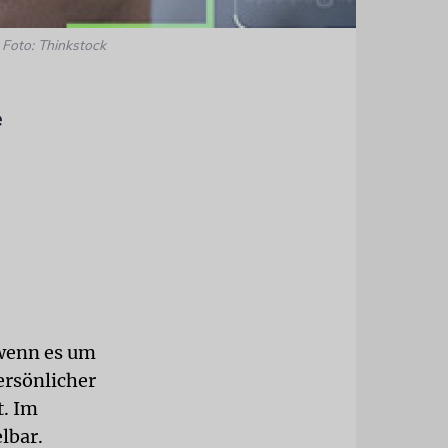
Foto: Thinkstock
e
 wenn es um
ersönlicher
. Im
lbar.