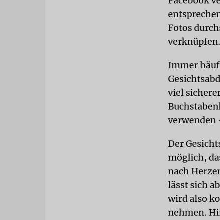
Facebook ve
entspreche
Fotos durch
verknüpfen
Immer häufi
Gesichtsabd
viel sichere
Buchstabenk
verwenden –
Der Gesichts
möglich, da
nach Herzen
lässt sich a
wird also k
nehmen. Hi