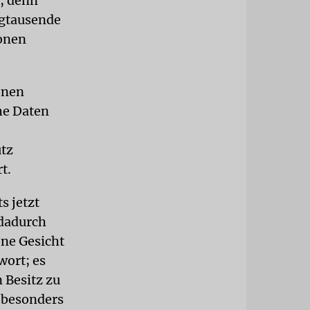
t, denn
gtausende
ionen
enen
he Daten
tz
t.
s jetzt
 dadurch
ene Gesicht
wort; es
 Besitz zu
 besonders