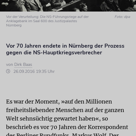
Vor der Verurteilung: Die NS-Führungsriege auf der
Foto: dpa
Anklagebank im Saal 600 des Justizpalastes
Nürnberg
Vor 70 Jahren endete in Nürnberg der Prozess
gegen die NS-Hauptkriegsverbrecher
von
Dirk Baas
26.09.2016 19:35 Uhr
Es war der Moment, »auf den Millionen
freiheitsliebender Menschen auf der ganzen
Welt sehnsüchtig gewartet haben«, so
beschrieb es vor 70 Jahren der Korrespondent
des Berliner Rundfunks, Markus Wolf. Der