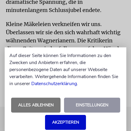
dramatische Spannung, die in
minutenlangem Schlussjubel endete.
Kleine Mäkeleien verkneifen wir uns.
Überlassen wir sie den sich wahrhaft wichtig
wähnenden Wagnerianern. Die Kritikerin
dieser Zeitung jedenfalls war auf dem Hügel
Auf dieser Seite können Sie Informationen zu den
in diesem Jahr, nun die allerletzte Alliteration,
Zwecken und Anbietern erfahren, die
glühend glücklich. Und das lag nicht an den
personenbezogene Daten auf unserer Webseite
hochsommerlichen Temperaturen.
verarbeiten. Weitergehende Informationen finden Sie
in unserer
Datenschutzerklärung
.
ALLES ABLEHNEN
EINSTELLUNGEN
AKZEPTIEREN