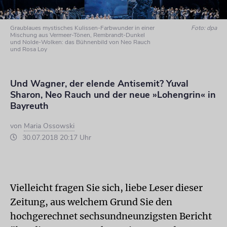
Graublaues mystisches Kulissen-Farbwunder in einer
Foto: dpa
Mischung aus Vermeer-Tönen, Rembrandt-Dunkel
und Nolde-Wolken: das Bühnenbild von Neo Rauch
und Rosa Loy
Und Wagner, der elende Antisemit? Yuval
Sharon, Neo Rauch und der neue »Lohengrin« in
Bayreuth
von
Maria Ossowski
30.07.2018 20:17 Uhr
Vielleicht fragen Sie sich, liebe Leser dieser
Zeitung, aus welchem Grund Sie den
hochgerechnet sechsundneunzigsten Bericht