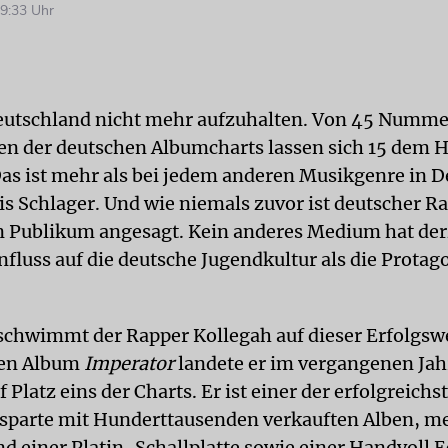
9:33 Uhr
Deutschland nicht mehr aufzuhalten. Von 45 Numm
en der deutschen Albumcharts lassen sich 15 dem
as ist mehr als bei jedem anderen Musikgenre in 
is Schlager. Und wie niemals zuvor ist deutscher Ra
 Publikum angesagt. Kein anderes Medium hat der
nfluss auf die deutsche Jugendkultur als die Protag
 schwimmt der Rapper Kollegah auf dieser Erfolgswe
en Album
Imperator
landete er im vergangenen Jah
 Platz eins der Charts. Er ist einer der erfolgreichs
sparte mit Hunderttausenden verkauften Alben, m
d einer Platin-Schallplatte sowie einer Handvoll E