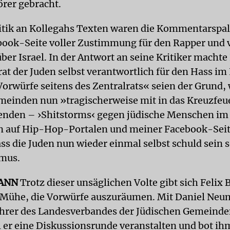
rer gebracht.
itik an Kollegahs Texten waren die Kommentarspal
book-Seite voller Zustimmung für den Rapper und v
er Israel. In der Antwort an seine Kritiker machte
at der Juden selbst verantwortlich für den Hass im 
Vorwürfe seitens des Zentralrats« seien der Grund,
meinden nun »tragischerweise mit in das Kreuzfeu
lenden – ›Shitstorms‹ gegen jüdische Menschen im
 auf Hip-Hop-Portalen und meiner Facebook-Seit
ass die Juden nun wieder einmal selbst schuld sein 
smus.
ANN
Trotz dieser unsäglichen Volte gibt sich Felix
 Mühe, die Vorwürfe auszuräumen. Mit Daniel Neu
hrer des Landesverbandes der Jüdischen Gemeinde
l er eine Diskussionsrunde veranstalten und bot ih