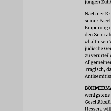
jungen Zuhö
Nach der Kr
seiner Face
Empörung üb
den Zentralr
»haltlosen 
jüdische Ge
zu verurtei
Allgemeinen
Tragisch, d
Antisemiti
BÖHMERM
wenigstens
Geschäftsfü
Hessen, wil