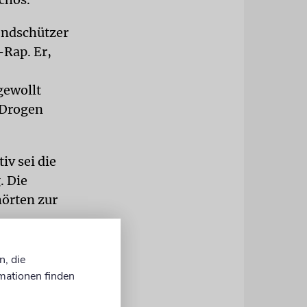
endschützer
-Rap. Er,
gewollt
 Drogen
iv sei die
. Die
hörten zur
e
n, die
mationen finden
ritt des