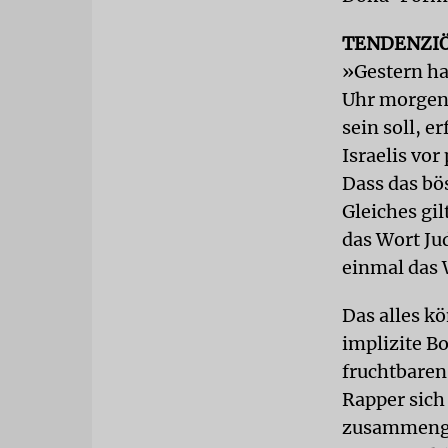
TENDENZI
»Gestern ha
Uhr morgens
sein soll, e
Israelis vo
Dass das bös
Gleiches gi
das Wort Ju
einmal das 
Das alles k
implizite Bo
fruchtbaren
Rapper sich
zusammengeh