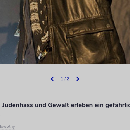
1 / 2
u Judenhass und Gewalt erleben ein gefährli
k
 Nowotny