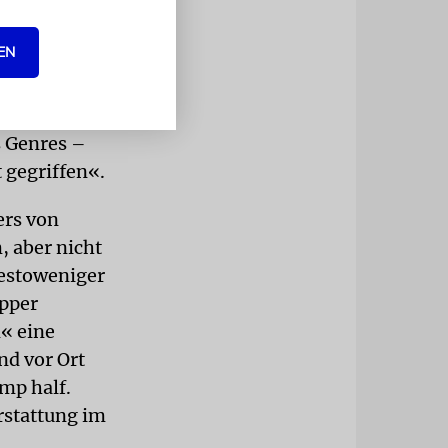
e Blume mit
k, werde
EN
fe der
 Hut –
s Genres –
 gegriffen«.
ers von
, aber nicht
destoweniger
apper
n« eine
nd vor Ort
mp half.
rstattung im