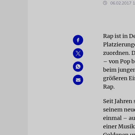
06.02.2017 1
Rap ist in 
Platzierung
zuordnen. D
– von Pop b
beim jungen
größeren Ei
Rap.
Seit Jahren
seinem neu
einmal – auf
einer Musik
Goldenen un