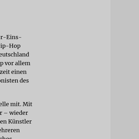
er-Eins-
 Hip-Hop
Deutschland
p vor allem
zeit einen
onisten des
lle mit. Mit
r – wieder
ten Künstler
ehreren
chos.