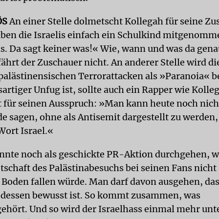
ÖS
An einer Stelle dolmetscht Kollegah für seine Zu
ben die Israelis einfach ein Schulkind mitgenom
. Da sagt keiner was!« Wie, wann und was da genau
rfährt der Zuschauer nicht. An anderer Stelle wird di
r palästinensischen Terrorattacken als »Paranoia« b
artiger Unfug ist, sollte auch ein Rapper wie Kolle
lt für seinen Ausspruch: »Man kann heute noch nic
de sagen, ohne als Antisemit dargestellt zu werden,
Wort Israel.«
önnte noch als geschickte PR-Aktion durchgehen, 
tschaft des Palästinabesuchs bei seinen Fans nicht
 Boden fallen würde. Man darf davon ausgehen, das
 dessen bewusst ist. So kommt zusammen, was
ört. Und so wird der Israelhass einmal mehr unte