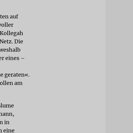
ten auf
oller
 Kollegah
Netz. Die
 weshalb
er eines –
e geraten«.
sollen am
 Blume
mann,
n in
m eine