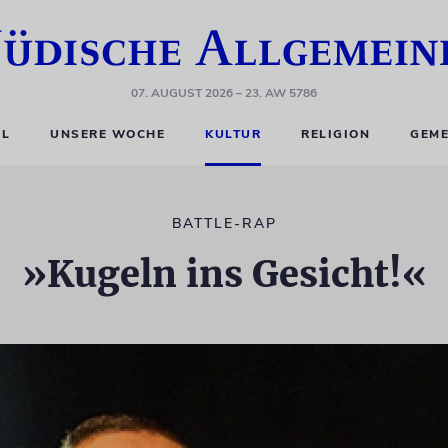
07. AUGUST 2026
– 23. AW 5786
EL
UNSERE WOCHE
KULTUR
RELIGION
GEME
BATTLE-RAP
»Kugeln ins Gesicht!«