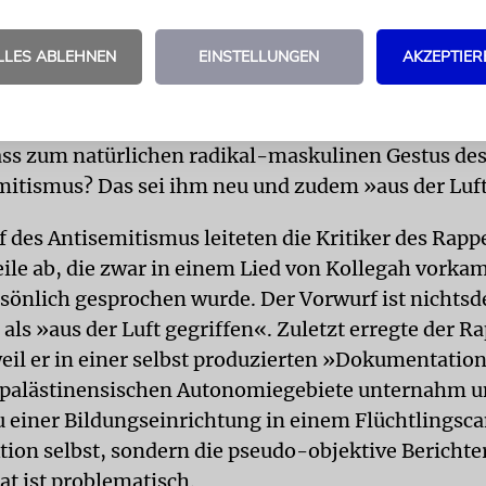
m »Hessentag« im Juni scharf kritisierte, reagiert
n Argument: Battle-Rap, so schrieb er auf Faceboo
LLES ABLEHNEN
EINSTELLUNGEN
AKZEPTIER
remden leider noch nicht verstanden«. Die Vorwür
und der Frauenfeindlichkeit sind für ihn ein alter
höre eine »künstlerische« Portion Frauen- und
s zum natürlichen radikal-maskulinen Gestus de
mitismus? Das sei ihm neu und zudem »aus der Luft
 des Antisemitismus leiteten die Kritiker des Rapp
eile ab, die zwar in einem Lied von Kollegah vorkam
sönlich gesprochen wurde. Der Vorwurf ist nichts
 als »aus der Luft gegriffen«. Zuletzt erregte der R
eil er in einer selbst produzierten »Dokumentatio
e palästinensischen Autonomiegebiete unternahm u
 einer Bildungseinrichtung in einem Flüchtlingsca
ktion selbst, sondern die pseudo-objektive Berichte
 ist problematisch.