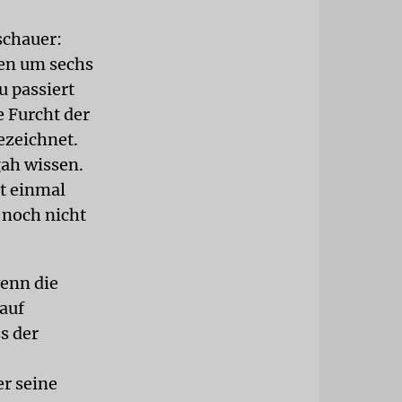
schauer:
men um sechs
 passiert
e Furcht der
ezeichnet.
gah wissen.
ht einmal
 noch nicht
wenn die
 auf
s der
r seine