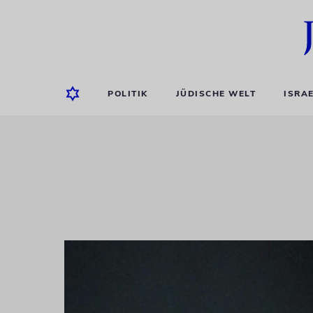
POLITIK
JÜDISCHE WELT
ISRA