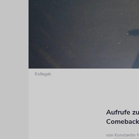
Kollegah
Aufrufe z
Comebac
von
Konstantin