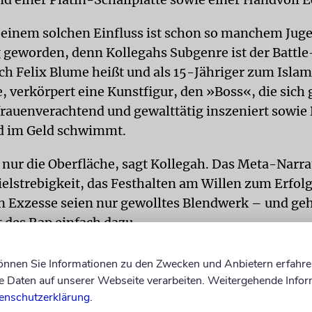
 einem solchen Einfluss ist schon so manchem Jug
 geworden, denn Kollegahs Subgenre ist der Battle
ich Felix Blume heißt und als 15-Jähriger zum Islam
, verkörpert eine Kunstfigur, den »Boss«, die sich 
frauenverachtend und gewalttätig inszeniert sowie
d im Geld schwimmt.
 nur die Oberfläche, sagt Kollegah. Das Meta-Narrat
ielstrebigkeit, das Festhalten am Willen zum Erfolg
n Exzesse seien nur gewolltes Blendwerk – und ge
des Rap einfach dazu.
tralrat der Juden in Deutschland und andere jüdisch
können Sie Informationen zu den Zwecken und Anbietern erfahre
nen in einem offenen Brief an Rüsselsheims
Daten auf unserer Webseite verarbeiten. Weitergehende Infor
eister Patrick Burghardt (CDU) den geplanten Auft
enschutzerklärung
.