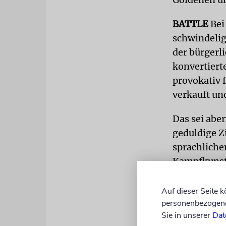
BATTLE
Bei
schwindelig
der bürgerl
konvertierte
provokativ 
verkauft un
Das sei aber
geduldige Z
sprachliche
Kampfkunst 
Als der Zen
Auf dieser Seite 
Organisatio
personenbezogene 
Oberbürgerm
Sie in unserer
Dat