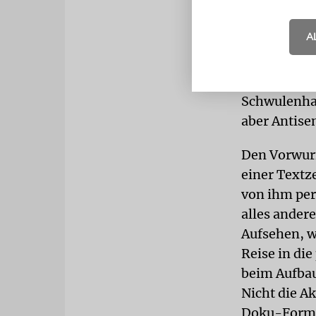
Rappers bei
dem gleiche
A
von »Genref
Homophobie 
immerhin ge
Schwulenhas
aber Antise
Den Vorwurf
einer Textz
von ihm per
alles andere
Aufsehen, w
Reise in di
beim Aufbau
Nicht die A
Doku-Format