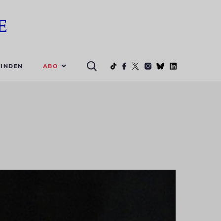
ABO
INDEN