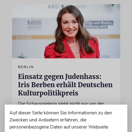
BERLIN
Einsatz gegen Judenhass:
Iris Berben erhält Deutschen
Kulturpolitikpreis
Die Schauspielerin steht nicht nur vor der
Kamera, sondern engagiert sich auch
Auf dieser Seite können Sie Informationen zu den
ehrenamtlich. Der Deutsche Kulturrat würdigt
Zwecken und Anbietern erfahren, die
diese Leistung mit einem Preis. Igor Levit ist
personenbezogene Daten auf unserer Webseite
Laudator