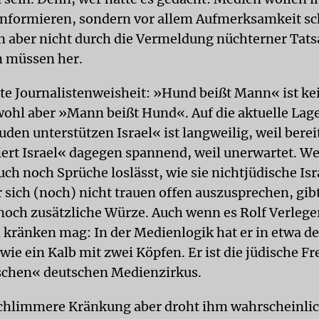
 informieren, sondern vor allem Aufmerksamkeit sc
n aber nicht durch die Vermeldung nüchterner Tats
n müssen her.
alte Journalistenweisheit: »Hund beißt Mann« ist ke
wohl aber »Mann beißt Hund«. Auf die aktuelle Lag
den unterstützen Israel« ist langweilig, weil berei
siert Israel« dagegen spannend, weil unerwartet. W
ch noch Sprüche loslässt, wie sie nichtjüdische Is
 sich (noch) nicht trauen offen auszusprechen, gibt
noch zusätzliche Würze. Auch wenn es Rolf Verlege
h kränken mag: In der Medienlogik hat er in etwa d
 wie ein Kalb mit zwei Köpfen. Er ist die jüdische 
ischen« deutschen Medienzirkus.
chlimmere Kränkung aber droht ihm wahrscheinli