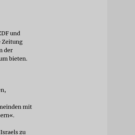
 ZDF und
e Zeitung
m der
um bieten.
en,
emeinden mit
dern«.
Israels zu