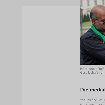
Höre Israel: Rol
Gesellschaft vor
Die medial
von
Michael Wul