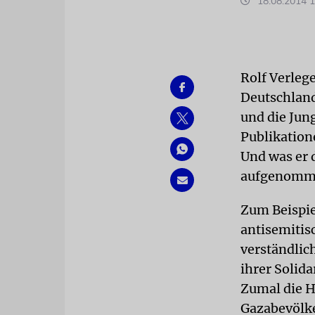
18.08.2014 1
Rolf Verleg
Deutschland
und die Jun
Publikation
Und was er 
aufgenomme
Zum Beispiel
antisemitis
verständlic
ihrer Solid
Zumal die H
Gazabevölke