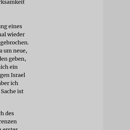
erksamkeit
ung eines
mal wieder
sgebrochen.
ma um neue,
den geben,
sich ein
gen Israel
aber ich
 Sache ist
ch des
erenzen
 erster