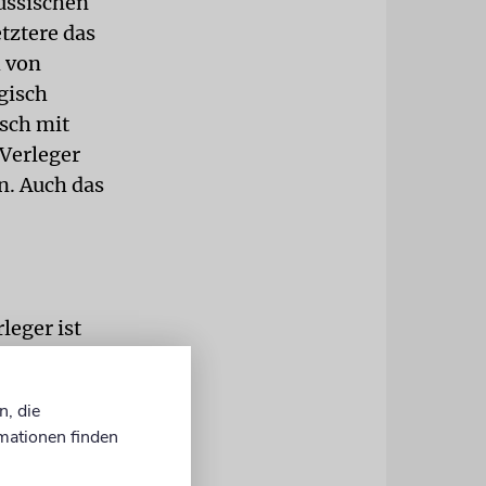
ussischen
etztere das
h von
gisch
sch mit
 Verleger
n. Auch das
leger ist
tieren, stets
d
n, die
mationen finden