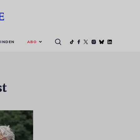
ABO
INDEN
st