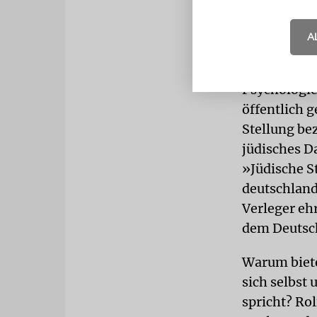
In der Tat v
Lübeck und 
A
Direktorium
in dem Grem
Psychologie
öffentlich 
Stellung bez
jüdisches D
»Jüdische S
deutschland
Verleger ehr
dem Deutsc
Warum biete
sich selbst
spricht? Rol