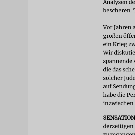
Analysen de
bescheren. T
Vor Jahren a
großen öffe
ein Krieg z
Wir diskuti
spannende A
die das sche
solcher Jud
auf Sendung 
habe die Per
inzwischen 
SENSATIO
derzeitigen
zugegangen 