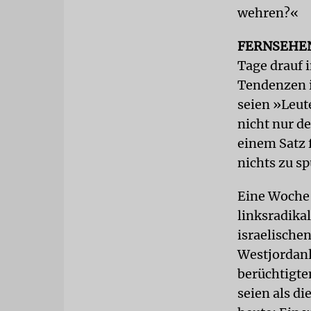
wehren?«
FERNSEHE
Tage drauf 
Tendenzen i
seien »Leute
nicht nur d
einem Satz 
nichts zu s
Eine Woche 
linksradika
israelische
Westjordanl
berüchtigte
seien als d