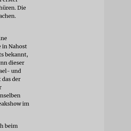
hüren. Die
achen.
ine
e in Nahost
ts bekannt,
enn dieser
rael- und
 das der
r
enselben
Freakshow im
ch beim