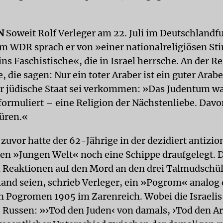
N
Soweit Rolf Verleger am 22. Juli im Deutschlandf
im WDR sprach er von »einer nationalreligiösen S
ns Faschistische«, die in Israel herrsche. An der R
, die sagen: Nur ein toter Araber ist ein guter Arab
er jüdische Staat sei verkommen: »Das Judentum wa
formuliert – eine Religion der Nächstenliebe. Davon
püren.«
zuvor hatte der 62-Jährige in der dezidiert antizio
len »Jungen Welt« noch eine Schippe draufgelegt. 
n Reaktionen auf den Mord an den drei Talmudschü
and seien, schrieb Verleger, ein »Pogrom« analog
n Pogromen 1905 im Zarenreich. Wobei die Israeli
ie Russen: »›Tod den Juden‹ von damals, ›Tod den A