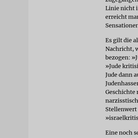
Linie nicht
erreicht ma
Sensatione
Es gilt die 
Nachricht, 
bezogen: »Ju
»Jude kriti
Jude dann au
Judenhasser
Geschichte 
narzisstisc
Stellenwert
»israelkrit
Eine noch s