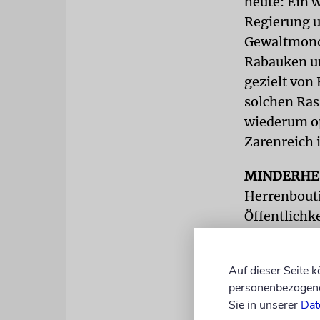
heute: Ein 
Regierung un
Gewaltmonop
Rabauken u
gezielt von
solchen Ras
wiederum op
Zarenreich
MINDERHE
Herrenbouti
Öffentlichke
nicht irgend
hinweisen, 
Auf dieser Seite 
Wiesenjude,
personenbezogene 
Direktorium
Sie in unserer
Dat