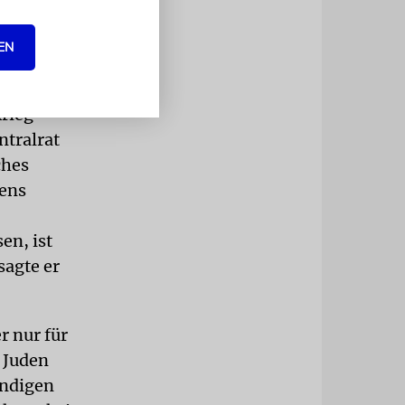
 Gemeinde
EN
ch sein Sitz
Krieg
ntralrat
ches
mens
en, ist
sagte er
 nur für
s Juden
ündigen