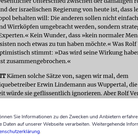
wesentlicher Unterschied zwischen der damaligen r
d der israelischen Regierung von heute ist, dass l
ol behalten will: Die anderen sollen nicht einfac
nd Wirrköpfen umgebracht werden, sondern strate
 Experten.« Kein Wunder, dass »kein normaler Men
sisten noch etwas zu tun haben möchte.« Was Rolf
timistisch stimmt: »Das wird seine Wirkung habe
 ist zusammengebrochen.«
IT
Kämen solche Sätze von, sagen wir mal, dem
quebetreiber Erwin Lindemann aus Wuppertal, die
it würde sie geflissentlich ignorieren. Aber Rolf Ver
wer oder -was. Er ist, worauf die Medien, die ihn zi
»selbst Jude«. Und nicht irgendein Feld-, Wald- un
können Sie Informationen zu den Zwecken und Anbietern erfahre
 sondern ein leibhaftiges, wenn auch ehemaliges
Daten auf unserer Webseite verarbeiten. Weitergehende Infor
smitglied des Zentralrats sogar.
enschutzerklärung
.