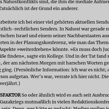
s Nahostkonflikts sind, die ihm die mediale Aufm
atsächlich ist der Grund ein anderer.
rbeitete ich bei einer viel gehörten aktuellen Send
ntlich-rechtlichen Senders. In Nahost war gerade 
wischen Israel und einem seiner Nachbarstaaten au
erten in der Planungskonferenz, wie man das The
spekte »weiterdrehen« könnte. »Es muss doch Ju
iße finden«, sagte ein Kollege. Und in der Tat fand 
e, der am nächsten Morgen mit harschen Worten ge
ging. (Persönliche Information: Ich war es nicht; 
son aufgetan. Wer’s war, verrate ich hier nicht. Die
verjährt.)
NSFAKTOR
So oder ähnlich wird es auch seit Ausbru
 Gazakriegs mutmaßlich in vielen Redaktionskonf
sein. Denn, wer hätte es gedacht: Medien wollen in