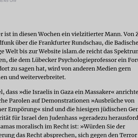
8:45 Uhr
er ist in diesen Wochen ein vielzitierter Mann. Von
funk über die Frankfurter Rundschau, die Badisch
ge Welt bis zur Website islam.de reicht das Spektru
en, die dem Lübecker Psychologieprofessor ein For
dort zu sagen hat, wird von anderen Medien gern
n und weiterverbreitet.
, dass »die Israelis in Gaza ein Massaker« anricht
che Parolen auf Demonstrationen »Ausbrüche von
her Empörung« sind und die hiesigen jüdischen G
arität für Israel den Judenhass »geradezu herausfor
amas moralisch im Recht ist: »Würden Sie der
rung das Recht absprechen, sich gegen den Terror 