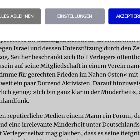
ertrat Rolf Verleger einige Jahre lang die Jüdische
die Jüdische Gemeinschaft Schleswig- Holstein im
LLES ABLEHNEN
EINSTELLUNGEN
AKZEPTIER
, bevor diese ihn abwählten, womit automatisch au
ium verloren ging. Das war 2006, als der
professor im damaligen israelisch-libanesischen 
gegen Israel und dessen Unterstützung durch den Ze
og. Seither beschränkt sich Rolf Verlegers öffentli
asein auf seine Mitgliedschaft in einem Verein na
timme für gerechten Frieden im Nahen Osten« mit
weit ein paar Dutzend Aktivisten. Darauf hinzuweis
lich genug: »Ich bin ganz klar in der Minderheit«, 
hlandfunk.
n reputierliche Medien einem Mann ein Forum, der
 und eine irrelevante Minderheit unter Deutschland
f Verleger selbst mag glauben, dass es seine tiefgr