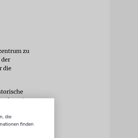
zentrum zu
 der
r die
storische
Luther King
t.
n, die
ff Ross.
mationen finden
nischen