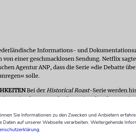
iederländische Informations- und Dokumentations
ch von einer geschmacklosen Sendung. Netflix sagte
schen Agentur ANP, dass die Serie »die Debatte übe
anregen« solle.
CHKEITEN
Bei der
Historical Roast
-Serie werden hi
eiten wie Cleopatra, Abraham Lincoln oder Martin 
angen oder »gegrillt«, wie der Serientitel naheleg
können Sie Informationen zu den Zwecken und Anbietern erfahre
ich für die »Roasts« ist der jüdische US-Komiker Je
Daten auf unserer Webseite verarbeiten. Weitergehende Infor
enschutzerklärung
.
 nur Leute, die ich bewundere«, hatte Ross amerika