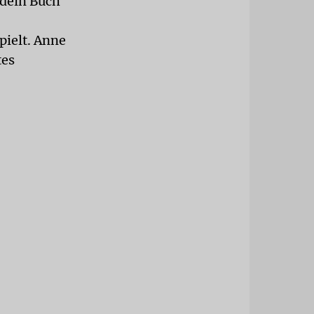
 dein Buch
pielt. Anne
tes