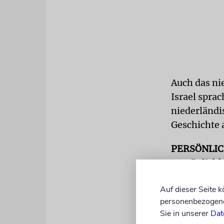
Auch das n
Israel spra
niederländi
Geschichte 
PERSÖNLI
Persönlichk
verbal angeg
Auf dieser Seite 
Verantwortl
personenbezogene 
Sie in unserer
Dat
»Ich grille