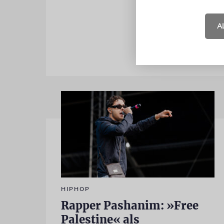
Medien gesag
Geschichte
A
HIPHOP
Rapper Pashanim: »Free
Palestine« als