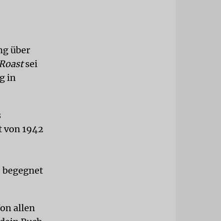
ng über
 Roast
sei
g in
s
t von 1942
e begegnet
on allen