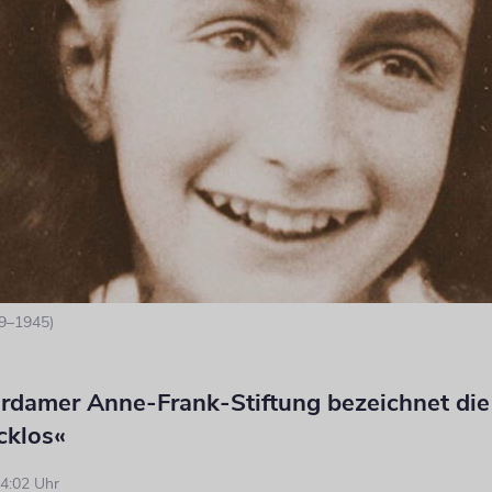
9–1945)
rdamer Anne-Frank-Stiftung bezeichnet die
cklos«
4:02 Uhr