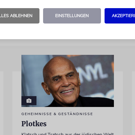
t. »Bei Anne Frank scheint es, dass viele Leute ih
 vergessen haben.«
dpa/ja
LLES ABLEHNEN
EINSTELLUNGEN
AKZEPTIER
GEHEIMNISSE & GESTÄNDNISSE
Plotkes
Klatsch und Tratsch aus der jüdischen Welt