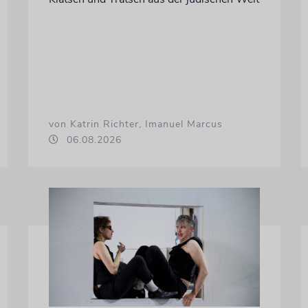
von Katrin Richter, Imanuel Marcus
06.08.2026