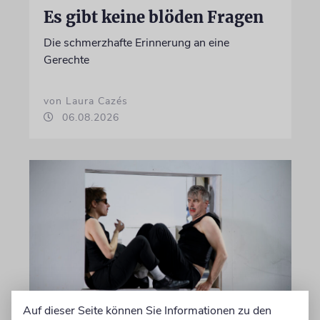
Es gibt keine blöden Fragen
Die schmerzhafte Erinnerung an eine
Gerechte
von Laura Cazés
06.08.2026
Auf dieser Seite können Sie Informationen zu den
THEATER