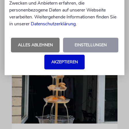
Zwecken und Anbietern erfahren, die
Abschied vom Ich
personenbezogene Daten auf unserer Webseite
Jossi Wieler bringt Peter Handkes Stück
verarbeiten. Weitergehende Informationen finden Sie
»Schnee von gestern, Schnee von morgen« bei
in unserer
Datenschutzerklärung
.
den Salzburger Festspielen zur Uraufführung
ALLES ABLEHNEN
EINSTELLUNGEN
von Nicole Golombek
06.08.2026
AKZEPTIEREN