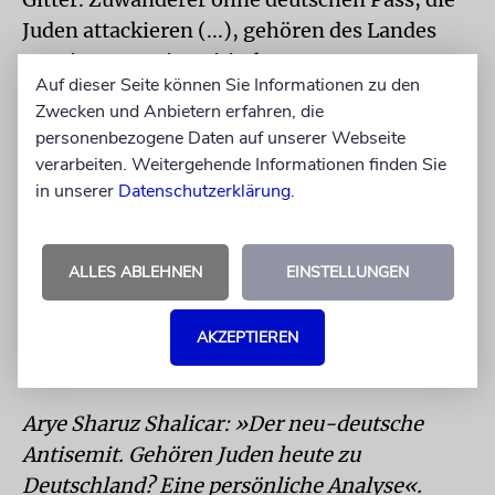
Juden attackieren (...), gehören des Landes
verwiesen. Antisemitische
Auf dieser Seite können Sie Informationen zu den
Verschwörungsmusiker haben keine Preise
Zwecken und Anbietern erfahren, die
verdient (…). Lehrer, die ihre Schüler nicht
personenbezogene Daten auf unserer Webseite
aktiv gegen Antisemitismus und Israelhass
verarbeiten. Weitergehende Informationen finden Sie
aufklären, sollten den Job wechseln.«
in unserer
Datenschutzerklärung
.
Arye Sharuz Shalicar schrieb dieses Buch auch
aus Sorge um das Land, in dem er
ALLES ABLEHNEN
EINSTELLUNGEN
aufgewachsen ist. Er meint, es wäre ein böses
Omen für Deutschland, wenn dort eines Tages
AKZEPTIEREN
keine Juden mehr leben könnten.
Arye Sharuz Shalicar: »Der neu-deutsche
Antisemit. Gehören Juden heute zu
Deutschland? Eine persönliche Analyse«.