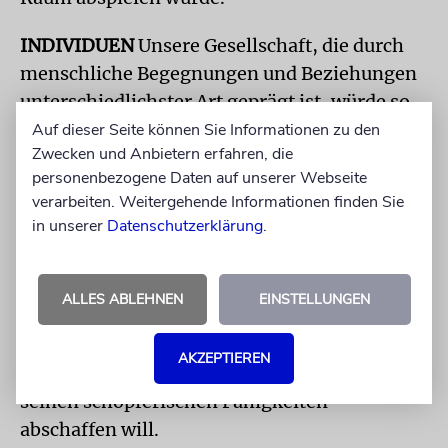
INDIVIDUEN
Unsere Gesellschaft, die durch
menschliche Begegnungen und Beziehungen
unterschiedlichster Art geprägt ist, würde so
zu einer losen Ansammlung von atomisierten
Auf dieser Seite können Sie Informationen zu den
Zwecken und Anbietern erfahren, die
und gesteuerten Individuen, bei denen es
personenbezogene Daten auf unserer Webseite
einzig um Rationalität und Effektivität geht.
verarbeiten. Weitergehende Informationen finden Sie
in unserer
Datenschutzerklärung
.
Die transhumanistische Ideologie, die
pseudoreligiöse Züge aufweist, suggeriert
unbegrenzte Möglichkeiten und verspricht
ALLES ABLEHNEN
EINSTELLUNGEN
eine bessere Welt, indem sie nicht nur Gott als
Schöpfer, sondern auch den Menschen mit
AKZEPTIEREN
seiner natürlichen Unvollkommenheit und
seinen schöpferischen Fähigkeiten
abschaffen will.