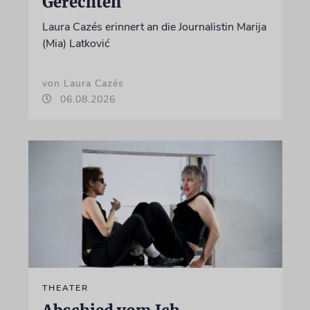
Gerechten
Laura Cazés erinnert an die Journalistin Marija
(Mia) Latković
von Laura Cazés
06.08.2026
THEATER