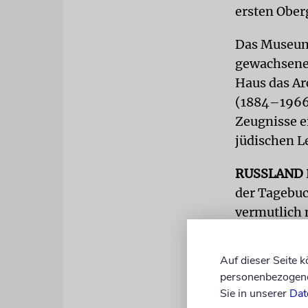
ersten Ober
Das Museum
gewachsene 
Haus das Ar
(1884–1966)
Zeugnisse e
jüdischen L
RUSSLAND
der Tagebuc
vermutlich 
Schriftstel
starten.
Auf dieser Seite 
personenbezogene 
Die Zweigst
Sie in unserer
Dat
Schumacher-