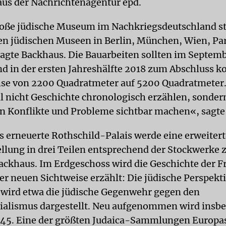
aus der Nachrichtenagentur epd.
roße jüdische Museum im Nachkriegsdeutschland st
en jüdischen Museen in Berlin, München, Wien, Pa
agte Backhaus. Die Bauarbeiten sollten im Septem
d in der ersten Jahreshälfte 2018 zum Abschluss 
se von 2200 Quadratmeter auf 5200 Quadratmeter
 nicht Geschichte chronologisch erzählen, sonde
n Konflikte und Probleme sichtbar machen«, sagte
 erneuerte Rothschild-Palais werde eine erweitert
llung in drei Teilen entsprechend der Stockwerke 
Backhaus. Im Erdgeschoss wird die Geschichte der F
ner neuen Sichtweise erzählt: Die jüdische Perspekt
o wird etwa die jüdische Gegenwehr gegen den
ialismus dargestellt. Neu aufgenommen wird insbe
945. Eine der größten Judaica-Sammlungen Europa