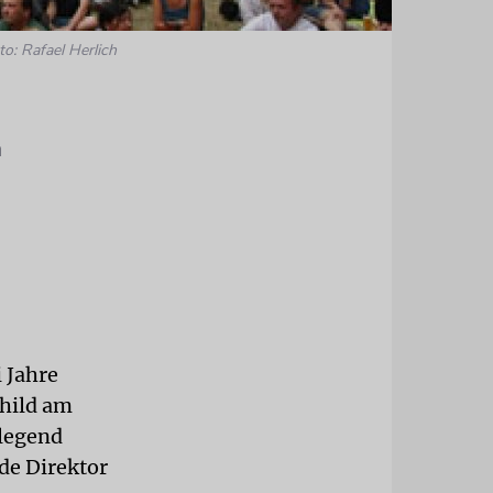
to: Rafael Herlich
n
 Jahre
child am
dlegend
de Direktor