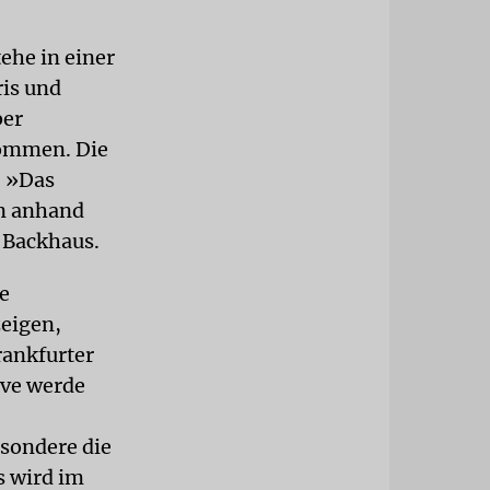
ehe in einer
ris und
ber
kommen. Die
. »Das
rn anhand
 Backhaus.
e
zeigen,
rankfurter
ive werde
sondere die
s wird im