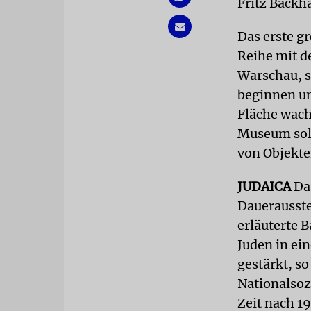
Fritz Backh
Das erste g
Reihe mit d
Warschau, s
beginnen un
Fläche wach
Museum soll
von Objekte
JUDAICA
Das
Dauerausste
erläuterte 
Juden in ei
gestärkt, s
Nationalsoz
Zeit nach 1