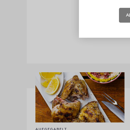
März 2016 m
Friedhofs w
A
gemeinsam 
des Jüdisch
AUFGEGABELT