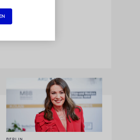
dischen
ng wird
EN
die Objekte
BERLIN