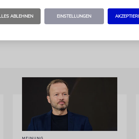
it einem neuen Eingang auf der Seite des alten jü
iedereröffnet werden. Die künftige Dauerausstellu
LLES ABLEHNEN
EINSTELLUNGEN
AKZEPTIER
mit den Grundmauern der ehemaligen Judengasse 
en Museums aus der Zeit vor 1800 zeigen.
MEINUNG