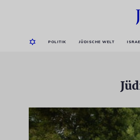
POLITIK
JÜDISCHE WELT
ISRA
Jüd