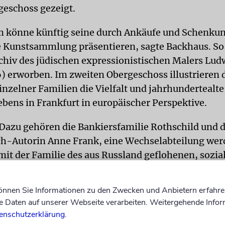
geschoss gezeigt.
 könne künftig seine durch Ankäufe und Schenku
Kunstsammlung präsentieren, sagte Backhaus. So
chiv des jüdischen expressionistischen Malers Lu
 erworben. Im zweiten Obergeschoss illustrieren 
inzelner Familien die Vielfalt und jahrhundertealte
ebens in Frankfurt in europäischer Perspektive.
Dazu gehören die Bankiersfamilie Rothschild und d
h-Autorin Anne Frank, eine Wechselabteilung wer
mit der Familie des aus Russland geflohenen, sozia
lers und Holocaust-Überlebenden Valentin Senger 
können Sie Informationen zu den Zwecken und Anbietern erfahre
Daten auf unserer Webseite verarbeiten. Weitergehende Infor
elle des Museums, das »Museum Judengasse« in de
enschutzerklärung
.
Straße, befindet sich bereits in der Umbauphase. E