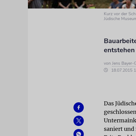
Kurz vor der Sc
Jüdische Museum
Bauarbeit
entstehen
von
Jens Bayer-
18.07.2015 1
Das Jüdisch
geschlossen
Untermainka
saniert und