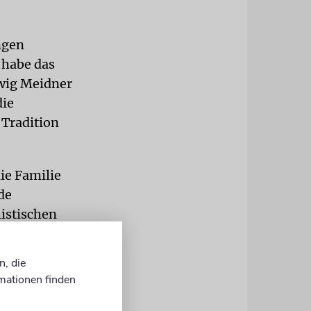
ngen
 habe das
dwig Meidner
die
 Tradition
ie Familie
de
listischen
(1918–1997)
n, die
mationen finden
r Kurt-
s soll im