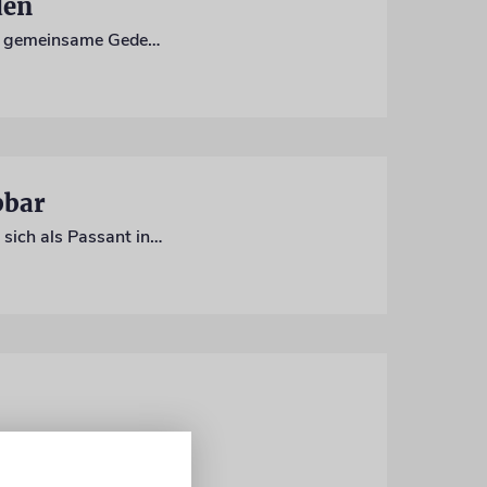
den
Ein Dorf will mit einer Gedenkstätte an die Opfer der NS-Zeit erinnern. Das geplante gemeinsame Gedenken an gefallene Soldaten und ermordete Juden ruft ein unterschiedliches Echo hervor
bbar
In den Alltag von Jüdinnen und Juden im Jahr 1864 in Frankfurt am Main eintauchen, sich als Passant in der historischen Judengasse bewegen und mit Bewohnern sprechen: Das Jüdische Museum Frankfurt hat eine internetbasierte Zeitmaschine entwickelt