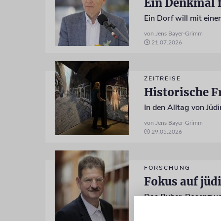
Ein Denkmal f
von Jens Bayer-Grimm
21.07.2026
ZEITREISE
Historische F
von Jens Bayer-Grimm
29.05.2026
FORSCHUNG
Fokus auf jü
Das Buber-Rosenzweig
von Jens Bayer-Grimm