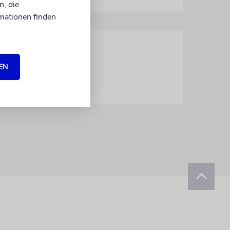
n, die
mationen finden
EN