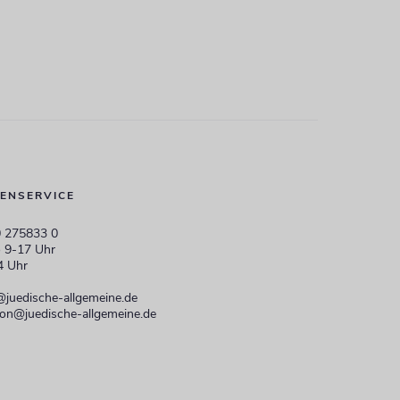
ENSERVICE
 275833 0
 9-17 Uhr
4 Uhr
@juedische-allgemeine.de
ion@juedische-allgemeine.de