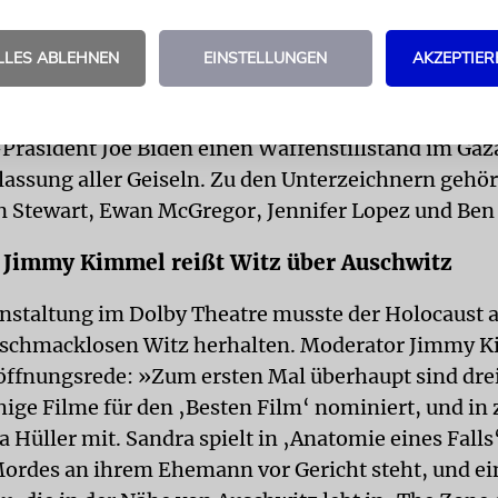
s der Bühne nutzten Schauspieler und Künstler die 
g zum Krieg gegen die Hamas deutlich zu machen.
LLES ABLEHNEN
EINSTELLUNGEN
AKZEPTIER
ffalo, die Sängerin Billie Eilish und Mahershala A
er Gruppe »Artists4Ceasefire«. Diese fordern in ei
-Präsident Joe Biden einen Waffenstillstand im Gaz
ilassung aller Geiseln. Zu den Unterzeichnern gehö
 Stewart, Ewan McGregor, Jennifer Lopez und Ben 
 Jimmy Kimmel reißt Witz über Auschwitz
anstaltung im Dolby Theatre musste der Holocaust 
eschmacklosen Witz herhalten. Moderator Jimmy K
röffnungsrede: »Zum ersten Mal überhaupt sind dre
ige Filme für den ‚Besten Film‘ nominiert, und in
a Hüller mit. Sandra spielt in ‚Anatomie eines Falls
ordes an ihrem Ehemann vor Gericht steht, und ei