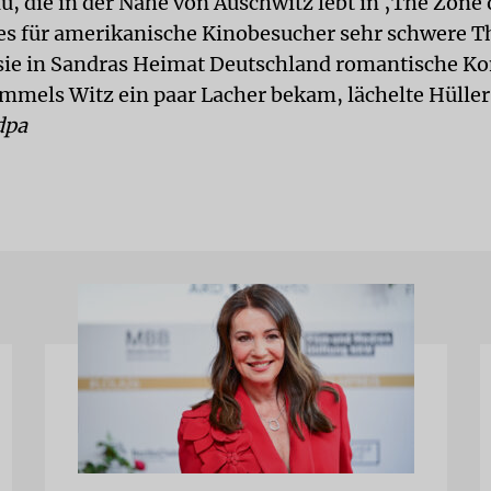
, die in der Nähe von Auschwitz lebt in ‚The Zone o
s für amerikanische Kinobesucher sehr schwere T
sie in Sandras Heimat Deutschland romantische K
mels Witz ein paar Lacher bekam, lächelte Hüller
dpa