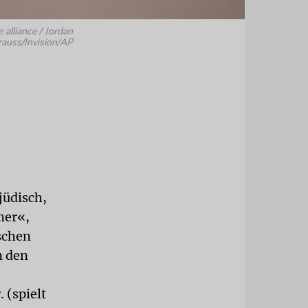
e alliance / Jordan
rauss/Invision/AP
jüdisch,
mer«,
schen
n den
 (spielt