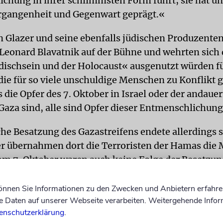
chung in ihrer schlimmsten Form führt, sie hat u
rgangenheit und Gegenwart geprägt.«
 Glazer und seine ebenfalls jüdischen Produzente
Leonard Blavatnik auf der Bühne und wehrten sich
üdischsein und der Holocaust« ausgenutzt würden fü
die für so viele unschuldige Menschen zu Konflikt 
 die Opfer des 7. Oktober in Israel oder der andau
 Gaza sind, alle sind Opfer dieser Entmenschlichung
sche Besatzung des Gazastreifens endete allerdings
r übernahmen dort die Terroristen der Hamas die 
m 7. Oktober waren auch keine Folge der Besetzun
and, sondern die Konsequenz aus dem eliminatori
der Hamas.
können Sie Informationen zu den Zwecken und Anbietern erfahre
Daten auf unserer Webseite verarbeiten. Weitergehende Infor
rugen »Waffenstillstand«-Anstecker
enschutzerklärung
.