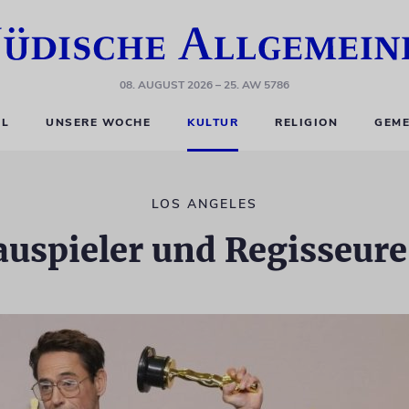
08. AUGUST 2026
– 25. AW 5786
EL
UNSERE WOCHE
KULTUR
RELIGION
GEME
LOS ANGELES
auspieler und Regisseure