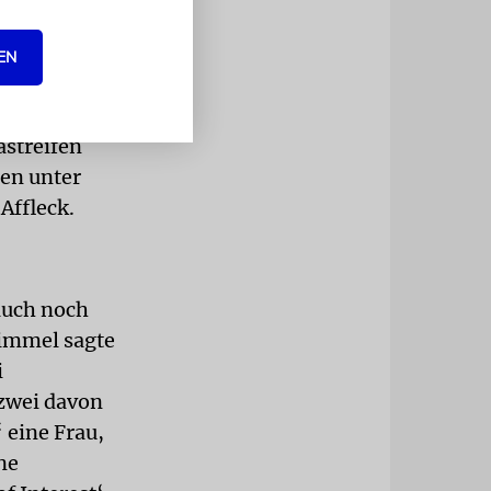
Oscars, um
 So trugen
EN
li einen
nem offenen
astreifen
ren unter
Affleck.
auch noch
immel sagte
i
 zwei davon
‘ eine Frau,
ne