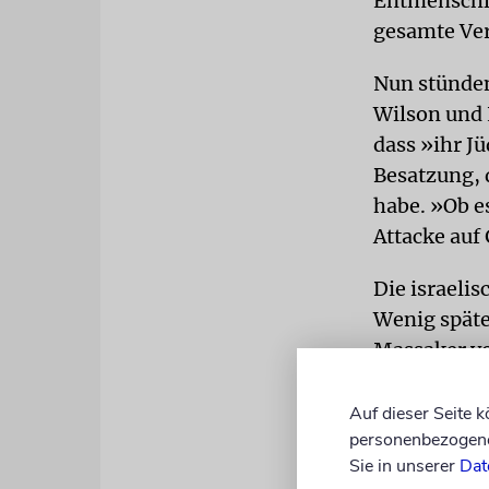
Entmenschli
gesamte Ve
Nun stünden
Wilson und 
dass »ihr J
Besatzung, 
habe. »Ob es
Attacke auf
Die israeli
Wenig späte
Massaker vo
Westjordanl
Judenhass 
Auf dieser Seite 
personenbezogene 
Künstler t
Sie in unserer
Dat