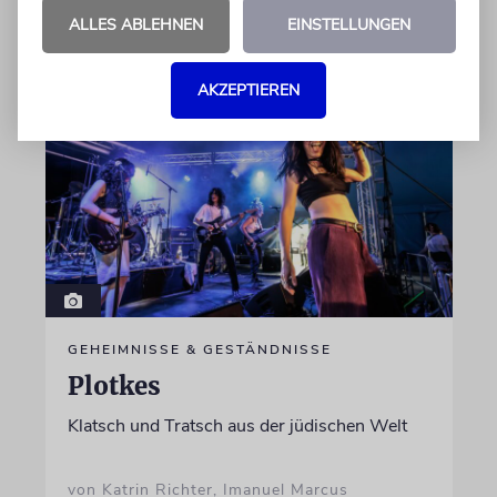
von Lennart Wilsch
ALLES ABLEHNEN
EINSTELLUNGEN
07.08.2026
AKZEPTIEREN
GEHEIMNISSE & GESTÄNDNISSE
Plotkes
Klatsch und Tratsch aus der jüdischen Welt
von Katrin Richter, Imanuel Marcus