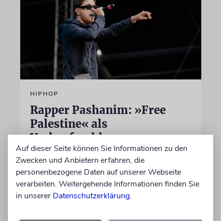
HIPHOP
Rapper Pashanim: »Free
Palestine« als
Verkaufsschlager
Auf dieser Seite können Sie Informationen zu den
Auf seinem neuen Album »Lounge Musik«
Zwecken und Anbietern erfahren, die
rappt der Berliner Musiker Pashanim
personenbezogene Daten auf unserer Webseite
wiederholt über den Israel-Palästina-Konflikt –
verarbeiten. Weitergehende Informationen finden Sie
Kokettieren mit dem palästinensischen
in unserer
Datenschutzerklärung
.
Terrorismus inklusive