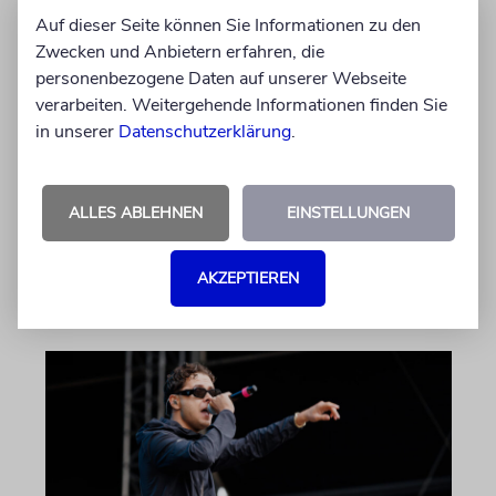
Einsatz gegen Judenhass:
Auf dieser Seite können Sie Informationen zu den
Iris Berben erhält Deutschen
Zwecken und Anbietern erfahren, die
Kulturpolitikpreis
personenbezogene Daten auf unserer Webseite
verarbeiten. Weitergehende Informationen finden Sie
Die Schauspielerin steht nicht nur vor der
in unserer
Datenschutzerklärung
.
Kamera, sondern engagiert sich auch
ehrenamtlich. Der Deutsche Kulturrat würdigt
diese Leistung mit einem Preis. Igor Levit ist
ALLES ABLEHNEN
EINSTELLUNGEN
Laudator
AKZEPTIEREN
07.08.2026