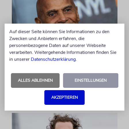
Auf dieser Seite können Sie Informationen zu den
Zwecken und Anbietern erfahren, die
personenbezogene Daten auf unserer Webseite
verarbeiten. Weitergehende Informationen finden Sie
GEHEIMNISSE & GESTÄNDNISSE
in unserer
Datenschutzerklärung
.
Plotkes
Klatsch und Tratsch aus der jüdischen Welt
ALLES ABLEHNEN
EINSTELLUNGEN
von Katrin Richter, Imanuel Marcus
06.08.2026
AKZEPTIEREN