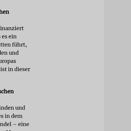
chen
finanziert
 es ein
tten führt,
rden und
Europas
st in dieser
ischen
einden und
es in dem
andel – eine