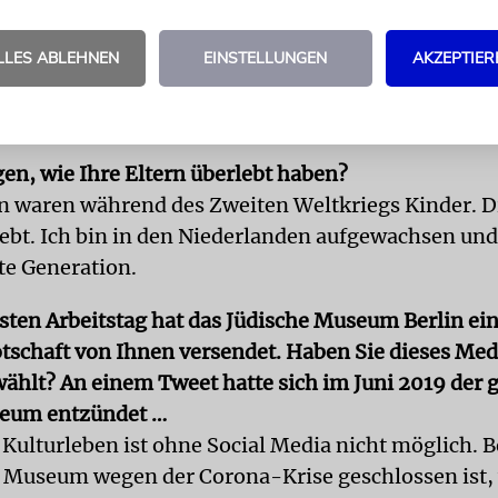
terricht werden dort immer mehr Kinder angemeld
t Ihre Familie?
LLES ABLEHNEN
EINSTELLUNGEN
AKZEPTIER
undert ist meine Familie, soviel ich weiß, aus Deut
ande eingewandert.
gen, wie Ihre Eltern überlebt haben?
n waren während des Zweiten Weltkriegs Kinder. D
ebt. Ich bin in den Niederlanden aufgewachsen und 
te Generation.
sten Arbeitstag hat das Jüdische Museum Berlin ei
otschaft von Ihnen versendet. Haben Sie dieses Me
ählt? An einem Tweet hatte sich im Juni 2019 der 
eum entzündet …
 Kulturleben ist ohne Social Media nicht möglich. 
as Museum wegen der Corona-Krise geschlossen ist