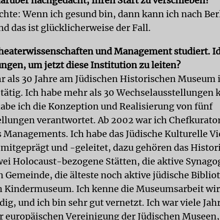
darüber nachgedacht, Ihren Start zu verschieben?
achte: Wenn ich gesund bin, dann kann ich nach Ber
 das ist glücklicherweise der Fall.
heaterwissenschaften und Management studiert. I
gen, um jetzt diese Institution zu leiten?
r als 30 Jahre am Jüdischen Historischen Museum 
ätig. Ich habe mehr als 30 Wechselausstellungen k
be ich die Konzeption und Realisierung von fünf
llungen verantwortet. Ab 2002 war ich Chefkurato
s Managements. Ich habe das Jüdische Kulturelle Vie
itgeprägt und -geleitet, dazu gehören das Histor
i Ho­locaust-bezogene Stätten, die aktive Synago
n Gemeinde, die älteste noch aktive jüdische Biblio
n Kindermuseum. Ich kenne die Museumsarbeit wir
g, und ich bin sehr gut vernetzt. Ich war viele Jah
r europäischen Vereinigung der Jüdischen Museen,