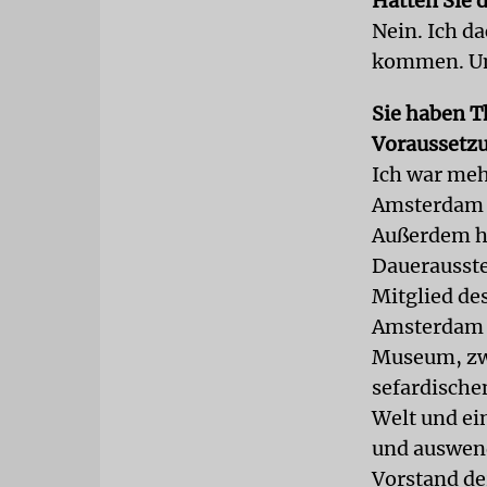
Hatten Sie 
Nein. Ich d
kommen. Und
Sie haben T
Voraussetzun
Ich war meh
Amsterdam t
Außerdem ha
Dauerausste
Mitglied de
Amsterdam m
Museum, zwe
sefardische
Welt und ei
und auswendi
Vorstand de