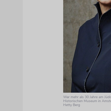
War mehr als 30 Jahre am Jüd
Historischen Museum in Amste
Hetty Berg