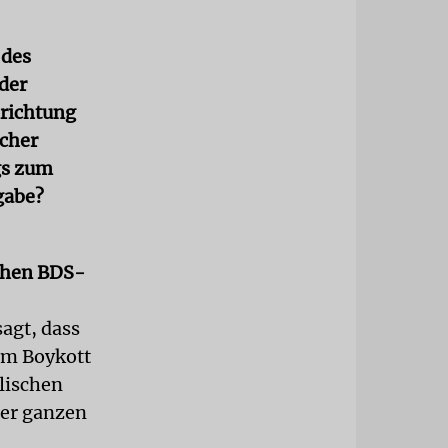
 des
der
nrichtung
scher
gs zum
rgabe?
schen BDS-
agt, dass
zum Boykott
lischen
der ganzen