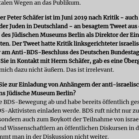
italen Wegen an das Publikum.
r Peter Schäfer ist im Juni 2019 nach Kritik − auch
 der Juden in Deutschland − an besagtem Tweet aus 
e des Jüdischen Museums Berlin als Direktor der Ei
en. Der Tweet hatte Kritik linksgerichteter israeli
 am Anti-BDS-Beschluss des Deutschen Bundesta
 Sie in Kontakt mit Herrn Schäfer, gab es eine Übe
ich dazu nicht äußern. Das ist irrelevant.
Sie zur Einladung von Anhängern der anti-israeli
ns Jüdische Museum Berlin?
ie BDS-Bewegung ab und habe bereits öffentlich ges
DS-Aktivisten einladen werde. BDS ruft nicht nur 
, sondern auch zum Boykott der Teilnahme von israe
nd Wissenschaftlern an öffentlichen Diskursen in 
mmt man in der Diskussion nicht weiter.