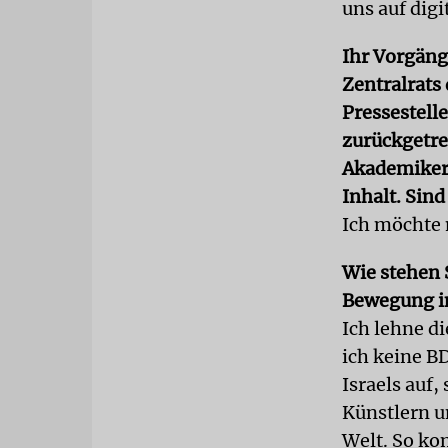
uns auf dig
Ihr Vorgänge
Zentralrats
Pressestell
zurückgetret
Akademiker
Inhalt. Sind
Ich möchte m
Wie stehen 
Bewegung i
Ich lehne d
ich keine B
Israels auf
Künstlern u
Welt. So ko