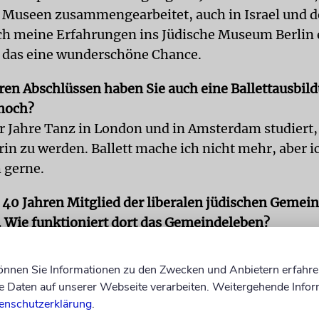
 Museen zusammengearbeitet, auch in Israel und d
ich meine Erfahrungen ins Jüdische Museum Berlin 
t das eine wunderschöne Chance.
en Abschlüssen haben Sie auch eine Ballettausbil
noch?
er Jahre Tanz in London und in Amsterdam studiert
rin zu werden. Ballett mache ich nicht mehr, aber i
 gerne.
t 40 Jahren Mitglied der liberalen jüdischen Gemein
Wie funktioniert dort das Gemeindeleben?
nde wurde in den 30er-Jahren von Berliner Juden 
 Ich erinnere mich sehr gut an die Zeit, in der die 
können Sie Informationen zu den Zwecken und Anbietern erfahre
e immer in der ersten Reihe saßen. Und an ihren d
Daten auf unserer Webseite verarbeiten. Weitergehende Infor
ist eine große und wachsende Gemeinde. Zum
enschutzerklärung
.