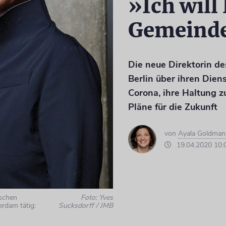
»Ich will
Gemeind
Die neue Direktorin d
Berlin über ihren Diens
Corona, ihre Haltung
Pläne für die Zukunft
von
Ayala Goldman
19.04.2020 10:
ischen
Foto: Yves
rdam tätig:
Sucksdorff / JMB