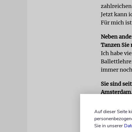
zahlreichen
Jetzt kann 
Für mich is
Neben ander
Tanzen Sie 
Ich habe vi
Ballettlehre
immer noch
Sie sind sei
Amsterdam. 
Diese Gemei
und geprägt.
Auf dieser Seite 
der Synagog
personenbezogene 
Akzent. Es 
Sie in unserer
Dat