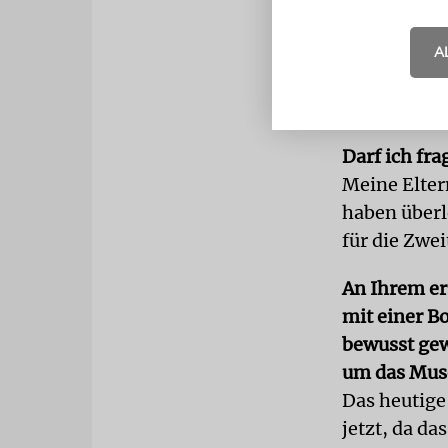
Religionsun
Woher komm
A
Im 18. Jahrh
die Niederl
Darf ich fra
Meine Elter
haben überl
für die Zwei
An Ihrem er
mit einer B
bewusst gew
um das Mus
Das heutige
jetzt, da d