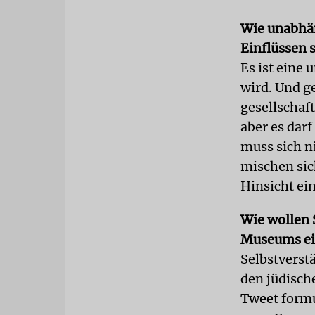
Wie unabhän
Einflüssen 
Es ist eine
wird. Und g
gesellschaf
aber es darf
muss sich n
mischen sic
Hinsicht ein
Wie wollen 
Museums ei
Selbstverst
den jüdisch
Tweet formu