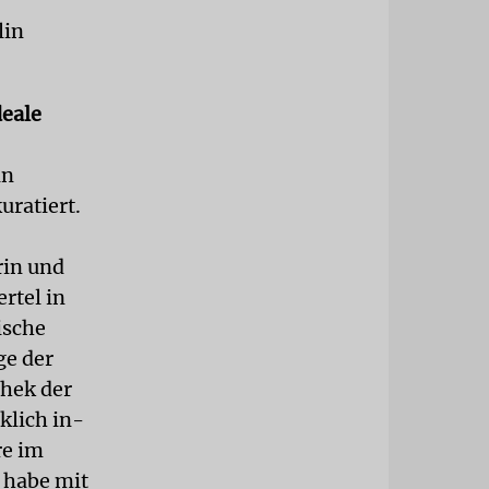
lin
deale
in
uratiert.
rin und
rtel in
ische
ge der
thek der
klich in-
re im
 habe mit