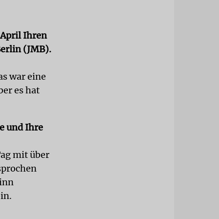
April Ihren
erlin (JMB).
as war eine
ber es hat
e und Ihre
Tag mit über
sprochen
ginn
in.