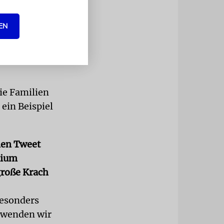
et.
EN
schland in
ie Familien
ein Beispiel
nen Tweet
dium
große Krach
Besonders
, wenden wir