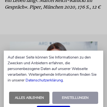
ein Leben lang‹. Marcel Reich-Ranicki im
Gespräch«. Piper, München 2020, 176 S., 12 €
Auf dieser Seite können Sie Informationen zu den
Zwecken und Anbietern erfahren, die
personenbezogene Daten auf unserer Webseite
verarbeiten. Weitergehende Informationen finden Sie
in unserer
Datenschutzerklärung
.
BERLIN
ALLES ABLEHNEN
EINSTELLUNGEN
Einsatz gegen Judenhass:
Iris Berben erhält Deutschen