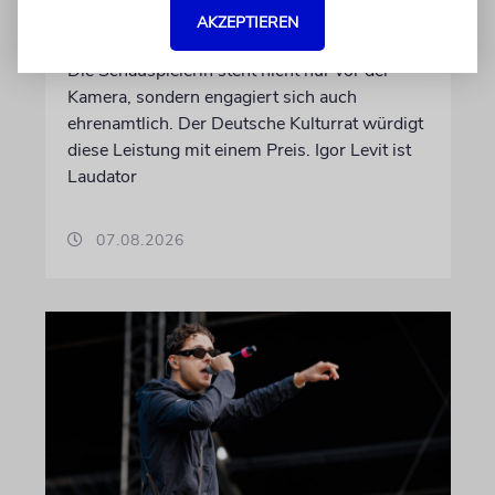
AKZEPTIEREN
Kulturpolitikpreis
Die Schauspielerin steht nicht nur vor der
Kamera, sondern engagiert sich auch
ehrenamtlich. Der Deutsche Kulturrat würdigt
diese Leistung mit einem Preis. Igor Levit ist
Laudator
07.08.2026