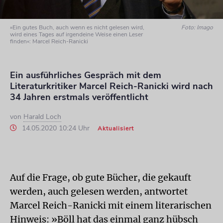
»Ein gutes Buch, auch wenn es nicht gelesen wird,
Foto: Imago
wird eines Tages auf irgendeine Weise einen Leser
finden«: Marcel Reich-Ranicki
Ein ausführliches Gespräch mit dem
Literaturkritiker Marcel Reich-Ranicki wird nach
34 Jahren erstmals veröffentlicht
von
Harald Loch
14.05.2020 10:24 Uhr
Aktualisiert
Auf die Frage, ob gute Bücher, die gekauft
werden, auch gelesen werden, antwortet
Marcel Reich-Ranicki mit einem literarischen
Hinweis: »Böll hat das einmal ganz hübsch