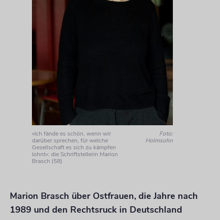
»Ich fände es schön, wenn wir
Foto:
darüber sprechen, für welche
Holmsohn
Gesellschaft es sich zu kämpfen
lohnt«: die Schriftstellerin Marion
Brasch (58)
Marion Brasch über Ostfrauen, die Jahre nach
1989 und den Rechtsruck in Deutschland