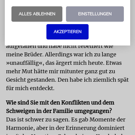
habe intuitiv verstanden, dass ich
funktionieren muss, um es nicht noch
ALLES ABLEHNEN
EINSTELLUNGEN
schlimmer zu machen. Zu meinem Schutz,
aber vor allem auch, um meine Ruhe zu
AKZEPTIEREN
haben. Deshalb bin ich nicht weiter
aufgefallen und habe nicht rebelliert wie
meine Brüder. Allerdings war ich zu lange
»unauffällig«, das ärgert mich heute. Etwas
mehr Mut hätte mir mitunter ganz gut zu
Gesicht gestanden. Den habe ich ziemlich spät
für mich entdeckt.
Wie sind Sie mit den Konflikten und dem
Schweigen in der Familie umgegangen?
Das ist schwer zu sagen. Es gab Momente der
Harmonie, aber in der Erinnerung dominiert