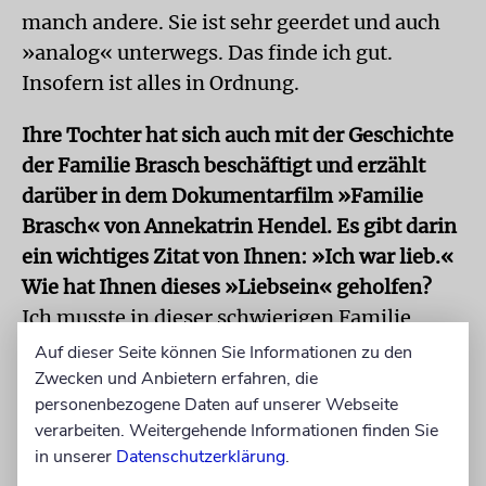
manch andere. Sie ist sehr geerdet und auch
»analog« unterwegs. Das finde ich gut.
Insofern ist alles in Ordnung.
Ihre Tochter hat sich auch mit der Geschichte
der Familie Brasch beschäftigt und erzählt
darüber in dem Dokumentarfilm »Familie
Brasch« von Annekatrin Hendel. Es gibt darin
ein wichtiges Zitat von Ihnen: »Ich war lieb.«
Wie hat Ihnen dieses »Liebsein« geholfen?
Ich musste in dieser schwierigen Familie
funktionieren, da blieb mir nichts anderes
Auf dieser Seite können Sie Informationen zu den
übrig, als »lieb« zu sein. Es hat ja gereicht,
Zwecken und Anbietern erfahren, die
personenbezogene Daten auf unserer Webseite
dass die anderen fünf in dieser Familie
verarbeiten. Weitergehende Informationen finden Sie
miteinander gekämpft und die Türen
in unserer
Datenschutzerklärung
.
geschmissen haben. Ich war die Kleinste und