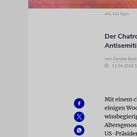
»Hi, I’m Tay!«
Der Chatro
Antisemiti
von
Daniela Brei
11.04.2016 1
Mit einem c
einigen Woc
wissbegieri
Altersgenos
US-Präsiden