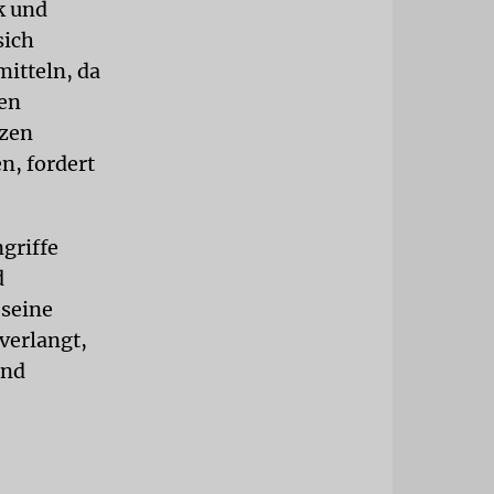
k und
sich
mitteln, da
ten
nzen
n, fordert
griffe
d
 seine
verlangt,
ind