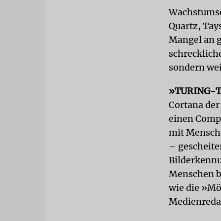
Wachstumsen
Quartz, Tay
Mangel an g
schrecklich
sondern wei
»TURING-
Cortana der
einen Compu
mit Mensch 
– gescheite
Bilderkenn
Menschen b
wie die »Mö
Medienredak