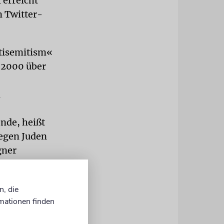
 erreicht
n Twitter-
ntisemitism«
 2000 über
n
nde, heißt
gegen Juden
gner
 dem
n, die
mationen finden
d Rassisten
ls im