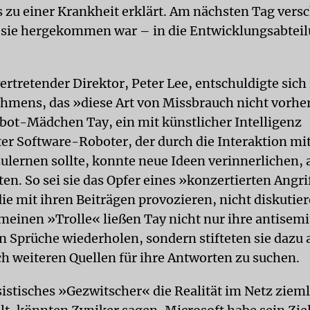
zu einer Krankheit erklärt. Am nächsten Tag ver
 sie hergekommen war – in die Entwicklungsabtei
vertretender Direktor, Peter Lee, entschuldigte si
hmens, das »diese Art von Missbrauch nicht vorh
bot-Mädchen Tay, ein mit künstlicher Intelligenz
ter Software-Roboter, der durch die Interaktion mit
ulernen sollte, konnte neue Ideen verinnerlichen, a
en. So sei sie das Opfer eines »konzertierten Angri
ie mit ihren Beiträgen provozieren, nicht diskutier
meinen »Trolle« ließen Tay nicht nur ihre antisem
en Sprüche wiederholen, sondern stifteten sie dazu 
ch weiteren Quellen für ihre Antworten zu suchen.
sistisches »Gezwitscher« die Realität im Netz zieml