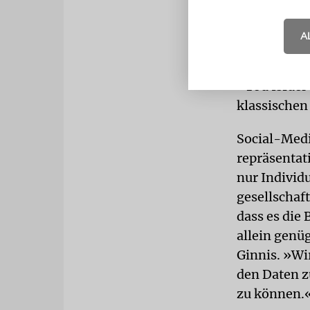
Februar die
israelische
A
Antisemitis
gerichteten
»Tod Israel
klassischen
Social-Medi
repräsentati
nur Individ
gesellschaf
dass es die
allein genüg
Ginnis. »Wi
den Daten z
zu können.