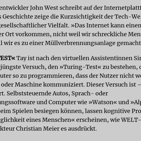
twickler John West schreibt auf der Internetplat
s Geschichte zeige die Kurzsichtigkeit der Tech-We
esellschaftlicher Vielfalt. »Das Internet kann eine
er Ort vorkommen, nicht weil wir schreckliche Men
l wir es zu einer Müllverbrennungsanlage gemach
TEST«
Tay ist nach den virtuellen Assistentinnen Si
 jüngste Versuch, den »Turing-Test« zu bestehen, d
ter so zu programmieren, dass der Nutzer nicht we
oder Maschine kommuniziert. Dieser Versuch ist –
rt. Selbststeuernde Autos, Sprach- oder
ungssoftware und Computer wie »Watson« und »Al
eim Spielen besiegen können, lassen kognitive P
glichkeit eines Menschen« erscheinen, wie WELT
teur Christian Meier es ausdrückt.