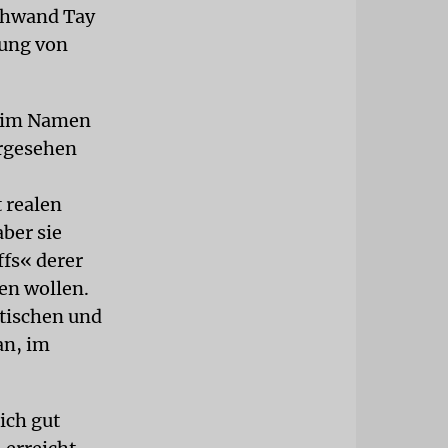
schwand Tay
lung von
ch im Namen
ergesehen
 realen
ber sie
ffs« derer
en wollen.
itischen und
an, im
ich gut