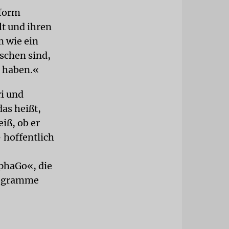
tform
lt und ihren
m wie ein
schen sind,
t haben.«
ri und
as heißt,
iß, ob er
 hoffentlich
phaGo«, die
rogramme
-