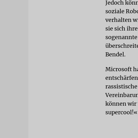
Jedoch könn
soziale Rob
verhalten w
sie sich ih
sogenannte 
überschreit
Bendel.
Microsoft h
entschärfen
rassistisch
Vereinbarun
können wir 
supercool!«