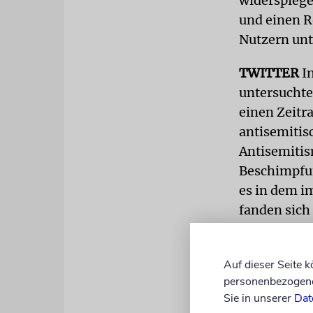
widerspiege
und einen R
Nutzern unt
TWITTER
In
untersuchte
einen Zeitr
antisemitisc
Antisemitis
Beschimpfun
es in dem i
fanden sich
hauptsächli
Bereits 201
Auf dieser Seite 
personenbezogene 
Ergebnis, d
Sie in unserer
Dat
sei. Die An