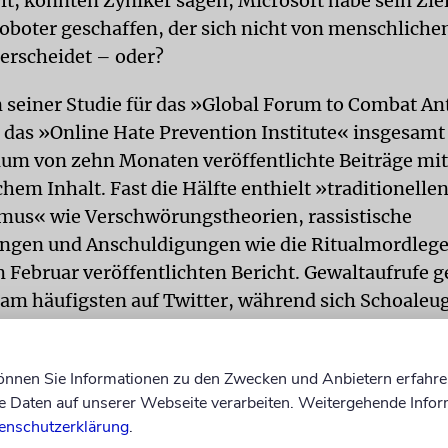
lt, könnten Zyniker sagen, Microsoft habe sein Ziel
oboter geschaffen, der sich nicht von menschliche
erscheidet – oder?
 seiner Studie für das »Global Forum to Combat A
 das »Online Hate Prevention Institute« insgesamt
aum von zehn Monaten veröffentlichte Beiträge mit
hem Inhalt. Fast die Hälfte enthielt »traditionelle
mus« wie Verschwörungstheorien, rassistische
gen und Anschuldigungen wie die Ritualmordlege
m Februar veröffentlichten Bericht. Gewaltaufrufe 
 am häufigsten auf Twitter, während sich Schoaleu
ch auf YouTube tummelten.
4 kam ein Bericht des Simon Wiesenthal Center zu
können Sie Informationen zu den Zwecken und Anbietern erfahre
Daten auf unserer Webseite verarbeiten. Weitergehende Infor
ass Twitter die »Lieblingswaffe« von Fanatikern un
enschutzerklärung
.
ti-Defamation League (ADL) veröffentlichte ebenfal