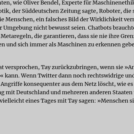
ten, wie Oliver Bendel, Experte für Maschinenethi
otik, der Süddeutschen Zeitung sagte, Roboter, die 
ie Menschen, ein falsches Bild der Wirklichkeit ver
rer Umgebung nicht bewusst seien. Chatbots brauch
Metaregeln, die garantieren, dass sie nie ihre Gre
en und sich immer als Maschinen zu erkennen gebe
at versprochen, Tay zurückzubringen, wenn sie »An
« kann. Wenn Twitter dann noch rechtswidrige un
e Angriffe konsequenter aus dem Netz löscht, wie es
g mit Deutschland und mehreren anderen Staaten 
vielleicht eines Tages mit Tay sagen: »Menschen s