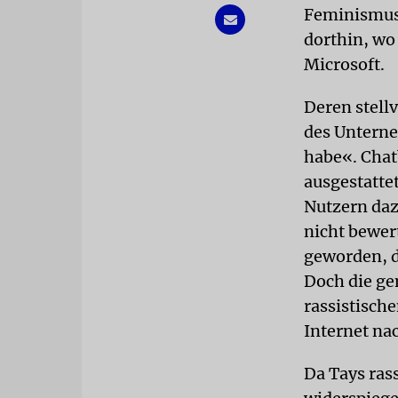
Feminismus 
dorthin, wo
Microsoft.
Deren stell
des Unterne
habe«. Chat
ausgestatte
Nutzern daz
nicht bewert
geworden, d
Doch die ge
rassistisch
Internet na
Da Tays ras