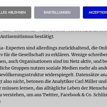
ses Jahres eine Studie, nach der 84 Prozent der 500
n Jugendlichen zwischen 15 und 18 Jahren offenem
LLES ABLEHNEN
EINSTELLUNGEN
AKZEPTIER
mus im Netz begegnet waren, 16 Prozent persönlic
 Attacken. Aufgrund der hohen Rate an Verunglimp
« und »Holohoax« wird Twitter von der ADL als Hor
 Antisemitismus bestätigt.
a-Experten sind allerdings zurückhaltend, die Onl
v für die Gesellschaft zu erklären. Wenige schreiben
uen, auch Organisationen sind im Netz aktiv, und 
tliche Gruppen nutzen soziale Medien mehr als and
 Bevölkerungsstruktur widerspiegelt. Datensätze an
t also nicht, betonen die Analytiker Carl Miller und
r müssen lernen, das alltägliche Leben der Mensch
u verstehen, um aus Twitter, Facebook & Co. Schlü
«