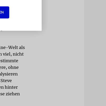
 befragten
EN
h gegen sie
fungen wie
t
ine-Welt als
 viel, nicht
bestimmte
ere, ohne
alysieren
 Steve
en hinter
sse ziehen