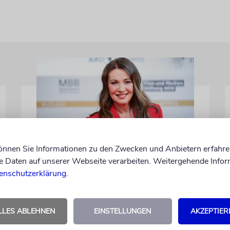
können Sie Informationen zu den Zwecken und Anbietern erfahre
BERLIN
Daten auf unserer Webseite verarbeiten. Weitergehende Infor
Einsatz gegen Judenhass:
enschutzerklärung
.
Iris Berben erhält
Deutschen
LLES ABLEHNEN
EINSTELLUNGEN
AKZEPTIER
Kulturpolitikpreis