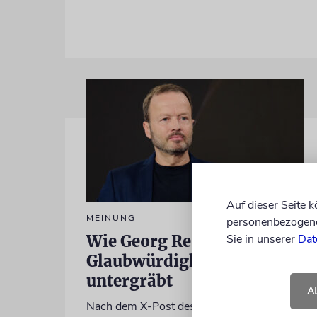
Auf dieser Seite 
MEINUNG
personenbezogene 
Wie Georg Restle die
Sie in unserer
Dat
Glaubwürdigkeit des ÖRR
untergräbt
A
Nach dem X-Post des Journalisten hat sich