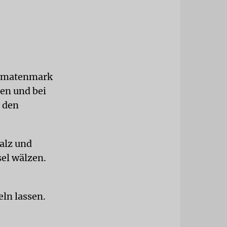
 Tomatenmark
en und bei
n den
alz und
el wälzen.
eln lassen.