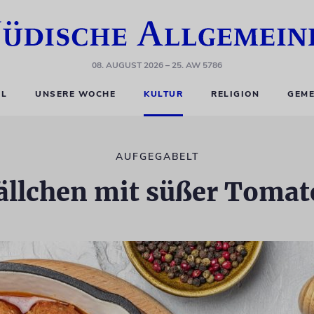
08. AUGUST 2026
– 25. AW 5786
EL
UNSERE WOCHE
KULTUR
RELIGION
GEME
AUFGEGABELT
llchen mit süßer Toma