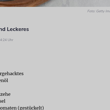
Foto: Getty Im
nd Leckeres
4:24 Uhr
rgehacktes
enöl
hzehe
sel
omaten (gestückelt)