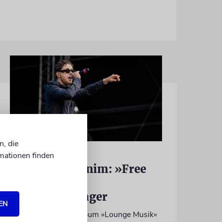
n, die
HIPHOP
mationen finden
Rapper Pashanim: »Free
Palestine« als
Verkaufsschlager
EN
Auf seinem neuen Album »Lounge Musik«