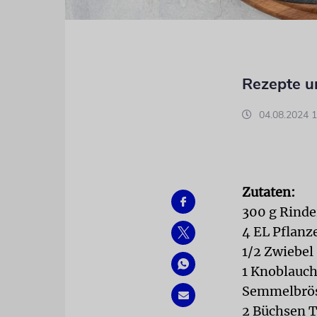
Rezepte u
04.08.2024 1
Zutaten:
300 g Rinde
4 EL Pflanz
1/2 Zwiebel
1 Knoblauc
Semmelbrö
2 Büchsen T