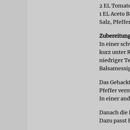
2 EL Tomat
1 EL Aceto 
Salz, Pfeffe
Zubereitung
In einer sc
kurz unter 
niedriger T
Balsamessi
Das Gehackt
Pfeffer ver
In einer an
Danach die 
Dazu passt 